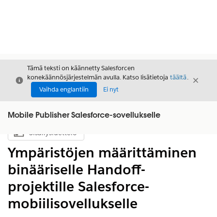
Tämä teksti on käännetty Salesforcen
konekäännösjärjestelmän avulla. Katso lisätietoja
täältä
.
Sulje
Sulje
Sulje
Vaihda englantiin
Ei nyt
Mobile Publisher Salesforce-sovellukselle
Sisällysluettelo
Näytä sisällysluettelo
Ympäristöjen määrittäminen
binääriselle Handoff-
projektille Salesforce-
mobiilisovellukselle