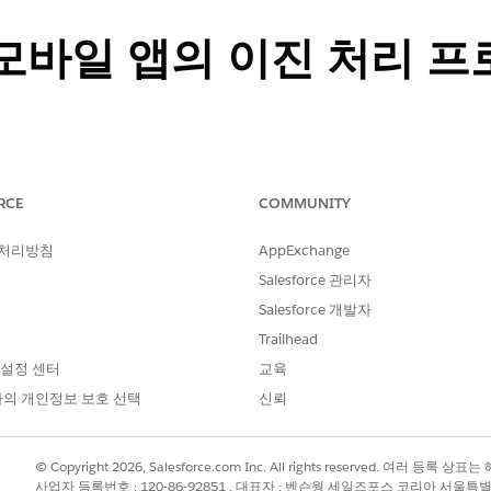
rce 모바일 앱의 이진 처리
ple 및 Google 환경을 설정합니다.
RCE
COMMUNITY
 처리방침
AppExchange
정 가능한 제품:
그룹
,
Professional
,
Enterprise
,
Performance
,
Unlimited
Salesforce 관리자
Salesforce 개발자
Trailhead
 핸드오프 프로젝트에 대한 환경 설정
mySalesforce 앱 관리
 설정 센터
교육
의 개인정보 보호 선택
신뢰
 단계를 수행하여 모바일 앱에 필요한 식별자를 등록합니다.
© Copyright 2026, Salesforce.com Inc. All rights reserved. 여러 등
사업자 등록번호 : 120-86-92851 , 대표자 : 벤슨웡 세일즈포스 코리아 서울특