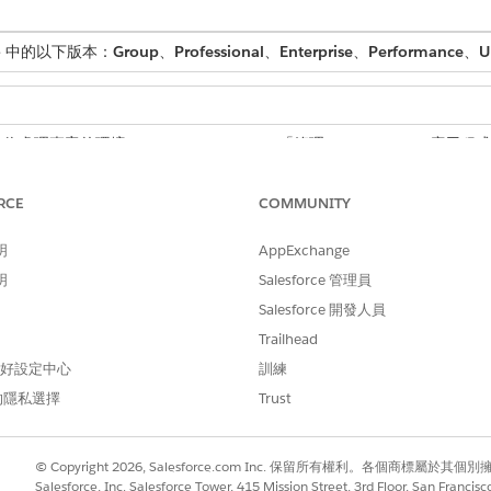
ence 中的以下版本：
Group
、
Professional
、
Enterprise
、
Performance
、
U
式二進位處理專案的環境
「管理 mySalesforce 應用
RCE
COMMUNITY
戶中的下列步驟,為您的行動應用程式註冊必要識別碼。
明
AppExchange
明
Salesforce 管理員
用程式的「配套識別碼」和「通知服務延伸模組識別碼」。
應與您在 Salesforce 設定 UI 提交表單上提供的「客戶商店識別碼」相同
Salesforce 開發人員
碼時,請新增「推送通知」功能。請勿新增「廣播」功能。
Trailhead
 偏好設定中心
訓練
blisher 設定使用者介面中提供的商店識別碼僅供內部使用。「客戶商店識別碼」的格
的隱私選擇
Trust
identification}。使用符合 Apple 需求的命名慣例。
© Copyright 2026, Salesforce.com Inc. 保留所有權利。各個商標屬於其個
唯一名稱建立應用程式群組。
Salesforce, Inc. Salesforce Tower, 415 Mission Street, 3rd Floor, San Francis