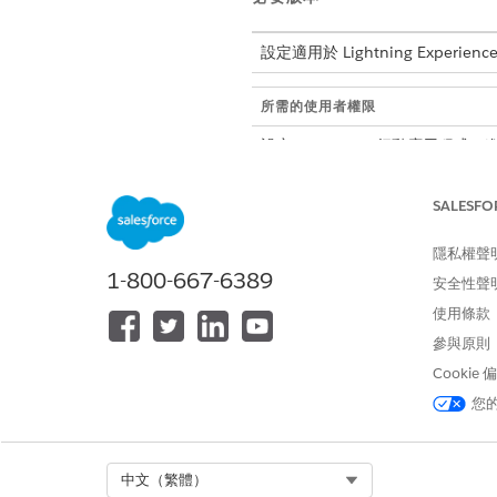
設定適用於 Lightning Experi
所需的使用者權限
設定 Salesforce 行動應用程
SALESFO
註冊 Apple 識別碼
請依照 Apple 開發人員帳
隱私權聲
1-800-667-6389
安全性聲
建立兩個個別的識別碼:主要應
用於 Apple 設定的識別碼名稱
使用條款
建立「通知服務延伸模組」識別
參與原則
Cookie
Mobile Pu
重要
您
{uniquename 或 
Select Org
中文（繁體）
使用包含「客戶商店識別碼」的