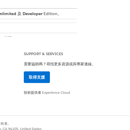
nlimited
及
Developer
Edition。
程式」權限
SUPPORT & SERVICES
需要協助嗎？尋找更多資源或與專家連線。
取得支援
。
技術提供者
Experience Cloud
式可以是:com.{yourcompany}.
別擁有者。
co, CA 94105, United States