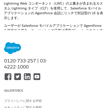
Lightning Web コンポーネント（LWC）の上書きが含まれるカス
タム Lightning タイプ（CLT）を使用して、Salesforce モバイル
アプリケーションの Agentforce 会話にリッチで対話型の UI を表
示します。
ユーザーが Salesforce モバイルアプリケーションで Agentforce
を操作する場合、エージェントの応答は通常プレーン テキストで
す。カスタム Lightning タイプは、構造化された対話型のウィジ
ェットをチャットの会話に直接表示することで、これらの応答を
アップグレードします。テキストの説明を読む代わりに、スタイ
ル設定されたデータカードを表示したり、ボタンをタップした
り、日付を選択したり、カスタム UI コンポーネントを操作したり
できます。
0120-733-257 | 03-
4222-1000
モバイルでのカスタム Lightning タイプのしくみ
Salesforce モバイルアプリケーションでは、CLT は WebView 内
で LWC コンポーネントを表示します。カスタムエディタまたはレ
ンダラーコンポーネントを標準 LWC として構築し、
SALESFORCE
LightningTypeBundle メタデータで
チ
lightningMobileGenAi
ャネルを設定して、モバイルアプリケーションに表示するコンポ
プライバシーに関する声明
ーネントを認識します。
セキュリティに関する声明