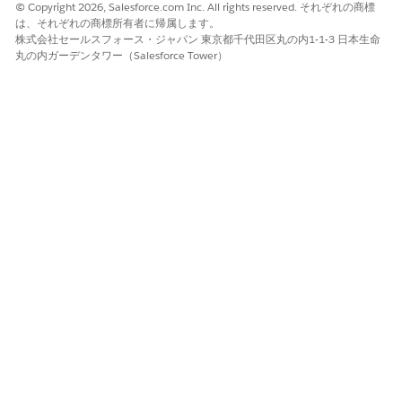
© Copyright 2026, Salesforce.com Inc. All rights reserved. それぞれの商標
Salesforce モバイルアプリケーションの CLT は、[設定] またはメ
は、それぞれの商標所有者に帰属します。
タデータのリリースで設定できます。[設定] でカスタム
株式会社セールスフォース・ジャパン 東京都千代田区丸の内1-1-3 日本生命
Lightning 種別を開き、[
UI 設定]
タブを選択して、[
チャネル]
ド
丸の内ガーデンタワー（Salesforce Tower）
ロップダウンから
Agentforce (モバイル)
を選択します。そこか
ら、カスタム LWC コンポーネントを使用してエディターまたはレ
ンダラーの上書きを設定します。
または、
フォルダーを
lightningMobileGenAi
LightningTypeBundle に追加し、
または
editor.json
rendere
ファイルを含めます。
r.json
+--lightningTypes

    +--myType

        +--schema.json

        +--lightningDesktopGenAi

            +--renderer.json

        +--lightningMobileGenAi

            +--renderer.json
Salesforce CLI またはメタデータ API を使用してバンドルをリリ
ースします。[設定] およびメタデータを使用してカスタム
Lightning タイプを作成および設定する手順の詳細については、