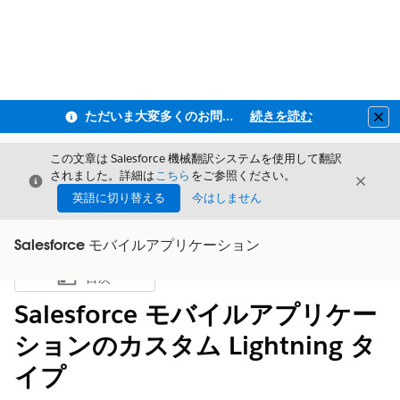
ただいま大変多くのお問い合わせをいただいており、ご連絡までにお時間を頂戴しております
続きを読む
Clo
この文章は Salesforce 機械翻訳システムを使用して翻訳
されました。詳細は
こちら
をご参照ください。
閉じる
閉じ
閉じる
英語に切り替える
今はしません
Salesforce モバイルアプリケーション
目次
目次を表示
Salesforce モバイルアプリケー
ションのカスタム Lightning タ
イプ