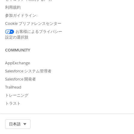
この方法では、既存のデスクトップ LWC コンポーネントをモバイ
利用規約
ルで再利用できます。
チャネルと
lightningDesktopGenAi
ligh
チャネルの両方を設定すると、同じコンポー
tningMobileGenAi
参加ガイドライン:
ネントでデスクトップとモバイルの両方に対応できます。チャネ
Cookie プリファレンスセンター
ル固有の環境を提供するために個別に設定することもできます。
お客様によるプライバシー
設定の選択肢
LWC フォーム要素の要件
モバイルで CLT 上書きとして使用される LWC コンポーネントで
COMMUNITY
は、コンポーネントの
ファイルに
フォーム要
js-meta.xml
Small
素を含める必要があります。この宣言がないと、コンポーネント
AppExchange
はモバイルに表示されません。同じコンポーネントでデスクトッ
Salesforce システム管理者
プとモバイルをサポートするには、
と
の両方を含めま
Small
Large
す。
Salesforce 開発者
Trailhead
<supportedFormFactors>

トレーニング
    <supportedFormFactor type="Small"/>

トラスト
    <supportedFormFactor type="Large"/>

</supportedFormFactors>
Select Org
日本語
モバイル用のカスタム Lightning タイプの設定