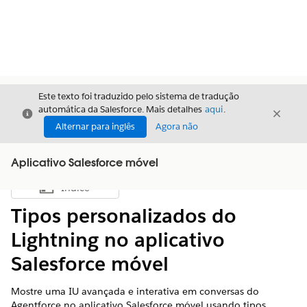
Este texto foi traduzido pelo sistema de tradução
automática da Salesforce. Mais detalhes
aqui
.
Fechar
Fecha
Fechar
Alternar para inglês
Agora não
Aplicativo Salesforce móvel
Índice
Mostrar índice
Tipos personalizados do
Lightning no aplicativo
Salesforce móvel
Mostre uma IU avançada e interativa em conversas do
Agentforce no aplicativo Salesforce móvel usando tipos