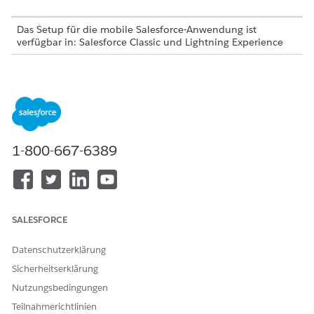
Das Setup für die mobile Salesforce-Anwendung ist
verfügbar in: Salesforce Classic und Lightning Experience
Das Setup ist verfügbar in Salesforce Classic in: Alle
Editionen außer
Database.com
Das Setup ist verfügbar in Lightning Experience in:
Group
,
Professional
,
Enterprise
,
Performance
,
Unlimited
und
Developer
Edition
1-800-667-6389
ERFORDERLICHE BENUTZERBERECHTIGUNGEN
Hinzufügen oder Löschen
Anwendung anpassen
einer Komponente:
SALESFORCE
Ziehen Sie die Komponente aus dem
Komponentenbereich in den Zeichenbereich.
Datenschutzerklärung
Die Komponente kann nun angepasst, neu angeordnet
Sicherheitserklärung
oder gelöscht werden. Wenn die Komponente über
konfigurierbare Eigenschaften verfügt, werden sie im
Nutzungsbedingungen
Eigenschaftenbereich auf der rechten Seite angezeigt.
Teilnahmerichtlinien