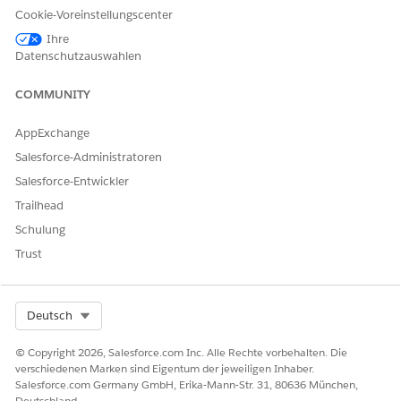
Konfigurieren Sie Optionen wie die Kartenbezeichnung,
Cookie-Voreinstellungscenter
den Objekttyp, die Listenansicht oder die
Anzeigeeinstellungen.
Ihre
Datenschutzauswahlen
Bewegen Sie den Mauszeiger im Zeichenbereich über die
Komponente, die Sie löschen möchten.
COMMUNITY
Klicken Sie im Menü auf das Löschsymbol.
Klicken Sie zur Bestätigung auf
Löschen
.
AppExchange
Salesforce-Administratoren
Salesforce-Entwickler
KONNTEN SIE IHR PROBLEM MITHILFE DIESES ARTIKELS
Trailhead
LÖSEN?
Schulung
Geben Sie uns Feedback, damit wir uns verbessern können.
Trust
Ja
Nein
Select Org
Deutsch
© Copyright 2026, Salesforce.com Inc. Alle Rechte vorbehalten. Die
verschiedenen Marken sind Eigentum der jeweiligen Inhaber.
Salesforce.com Germany GmbH, Erika-Mann-Str. 31, 80636 München,
Deutschland