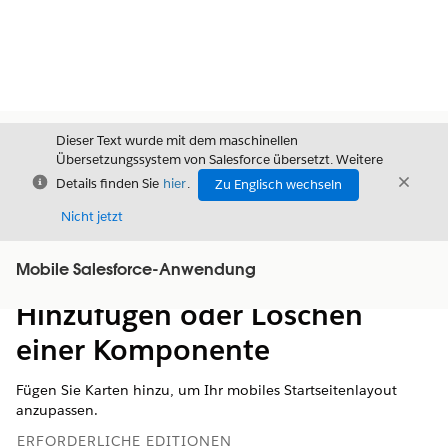
Dieser Text wurde mit dem maschinellen
Übersetzungssystem von Salesforce übersetzt. Weitere
Schließen
Schli
Details finden Sie
hier
.
Zu Englisch wechseln
Schließ
Nicht jetzt
Mobile Salesforce-Anwendung
Inhalt
Inhalt anzeigen
Hinzufügen oder Löschen
einer Komponente
Fügen Sie Karten hinzu, um Ihr mobiles Startseitenlayout
anzupassen.
ERFORDERLICHE EDITIONEN