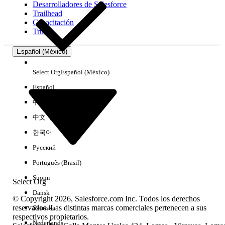
Desarrolladores de Salesforce
Trailhead
Experiencia
Capacitación
Trust
Español (México)
Borrar todo
Listo
Select Org
Español (México)
Español
中文（简体）
中文（繁體）
한국어
Русский
Português (Brasil)
Suomi
Select Org
Dansk
© Copyright 2026, Salesforce.com Inc. Todos los derechos
reservados. Las distintas marcas comerciales pertenecen a sus
Svenska
respectivos propietarios.
No hay resultados
Nederlands