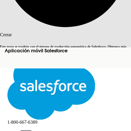
Buscar
Cerrar
Este texto se tradujo con el sistema de traducción automática de Salesforce. Obtenga más
Aplicación móvil Salesforce
Cambiar a inglés
Ahora no
detalles
aquí
.
Cerrar
Cerrar
1-800-667-6389