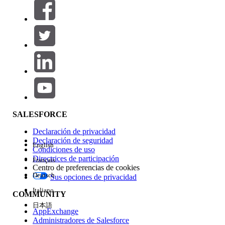
Filtros (0)
SELECCIONAR FILTROS
Agregar
Área de productos
Repercusión de función
SALESFORCE
Declaración de privacidad
Declaración de seguridad
English
Condiciones de uso
Directrices de participación
Français
Centro de preferencias de cookies
Deutsch
Sus opciones de privacidad
Edición
Italiano
COMMUNITY
日本語
AppExchange
Administradores de Salesforce