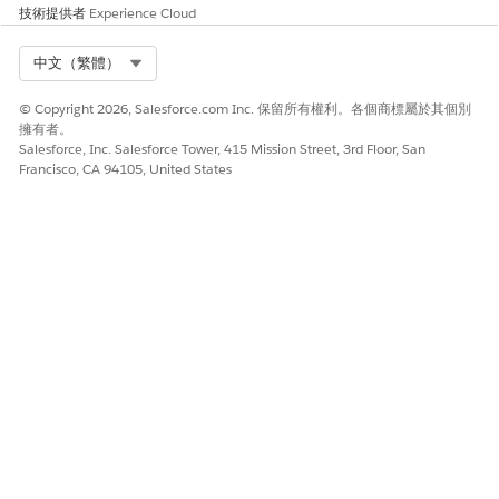
技術提供者
Experience Cloud
Select Org
中文（繁體）
© Copyright 2026, Salesforce.com Inc. 保留所有權利。各個商標屬於其個別
擁有者。
Salesforce, Inc. Salesforce Tower, 415 Mission Street, 3rd Floor, San
Francisco, CA 94105, United States