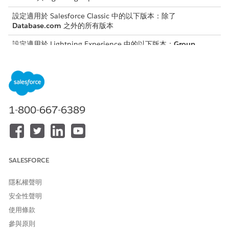
設定適用於 Salesforce Classic 中的以下版本：除了
Database.com
之外的所有版本
設定適用於 Lightning Experience 中的以下版本：
Group
、
Professional
、
Enterprise
、
Performance
、
Unlimited
及
Developer
Edition
需要的使用者權限
新增或刪除元件:
自訂應用程式
1-800-667-6389
將元件從「元件」面板拖曳至畫布。
元件現在可供自訂、重新排序或刪除。如果元件有可設定的內
容,這些內容會顯示在右側的內容窗格中。設定選項,例如卡片標
籤、物件類型、清單檢視或顯示設定。
SALESFORCE
在畫布中,將滑鼠停留在您要刪除的元件上。
按一下功能表中的刪除圖示。
隱私權聲明
按一下「
刪除
」以確認。
安全性聲明
使用條款
參與原則