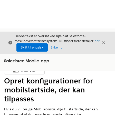
Denne tekst er oversat ved hjælp af Salesforce-
maskinoversættelsessystem. Du finder flere detaljer
her
.
Luk
Luk
Luk
Skift til engelsk
Ikke nu
Salesforce Mobile-app
Indhold
Vis indholdsfortegnelse
Opret konfigurationer for
mobilstartside, der kan
tilpasses
Hvis du vil bruge Mobilkonstruktør til startside, der kan
tilpasses, skal du oprette en appkonfiguration.