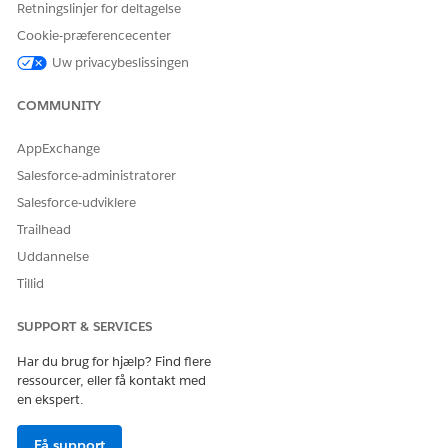
Retningslinjer for deltagelse
Klik på
Ny konfiguration
.
Cookie-præferencecenter
Angiv et appnavn, og gem.
Mobilkonstruktøren åbnes.
Uw privacybeslissingen
Du kan redigere eller slette konfigurationen fra rullemenuen
COMMUNITY
ud for den valgte konfiguration.
AppExchange
Salesforce-administratorer
LØSTE DENNE ARTIKEL DIT PROBLEM?
Salesforce-udviklere
Giv os besked, så vi kan forbedre os!
Trailhead
Ja
Nej
Uddannelse
Tillid
SUPPORT & SERVICES
Har du brug for hjælp? Find flere
ressourcer, eller få kontakt med
en ekspert.
Få support