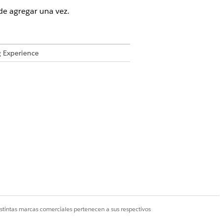
e agregar una vez.
g Experience
rise Edition
,
Performance Edition
,
opciones de personalización disponibles.
istintas marcas comerciales pertenecen a sus respectivos
alizado. Configure la etiqueta de la