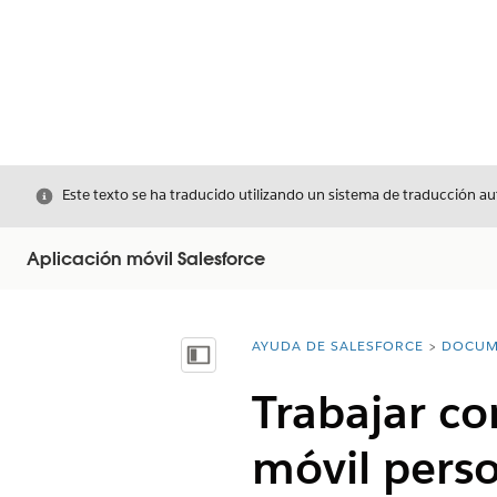
Cerrar
Este texto se ha traducido utilizando un sistema de traducción a
Aplicación móvil Salesforce
AYUDA DE SALESFORCE
DOCUM
Usted está aquí:
Mostrar índice de materias
Trabajar co
móvil perso