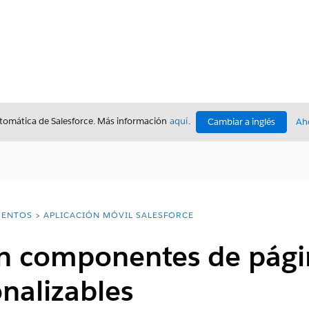
utomática de Salesforce. Más información
aquí
.
Cambiar a inglés
Ah
ENTOS
APLICACIÓN MÓVIL SALESFORCE
n componentes de págin
nalizables