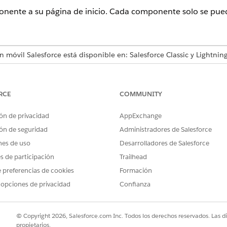
nente a su página de inicio. Cada componente solo se pued
n móvil Salesforce está disponible en: Salesforce Classic y Lightnin
alesforce Classic en: Todas las ediciones excepto
Database.com
Lightning Experience en:
Group Edition
,
Professional Edition
,
Enterp
RCE
COMMUNITY
dition
ón de privacidad
AppExchange
PERMISOS DE USUARIO NECESARIOS
ón de seguridad
Administradores de Salesforce
Personalizar aplicación
nes de uso
Desarrolladores de Salesforce
es de participación
Trailhead
 preferencias de cookies
Formación
 opciones de privacidad
Confianza
 su página de inicio:
y vistas de lista que los usuarios marcaron como favoritos. No hay 
© Copyright 2026, Salesforce.com Inc. Todos los derechos reservados. Las d
sta de lista personalizable para cualquier objeto estándar o person
propietarios.