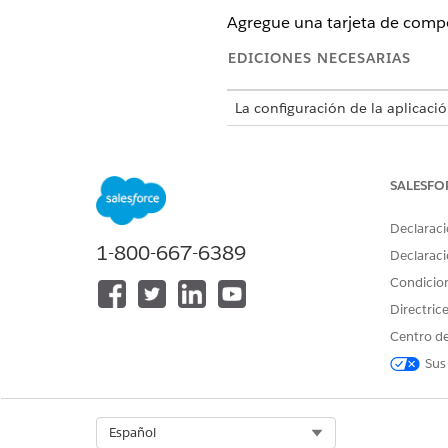
Agregue una tarjeta de compo
EDICIONES NECESARIAS
La configuración de la aplicació
Configuración disponible para S
Configuración disponible para 
SALESFO
Unlimited Edition
y
Developer E
Declaraci
1-800-667-6389
Declaraci
Para crear configuraciones:
Condicio
Directric
Componentes disponibles
Centro de
Sus
Puede agregar estas tarjetas a
Favoritos
: Muestra registros 
Lista genérica
: Muestra una vi
Select Org
Español