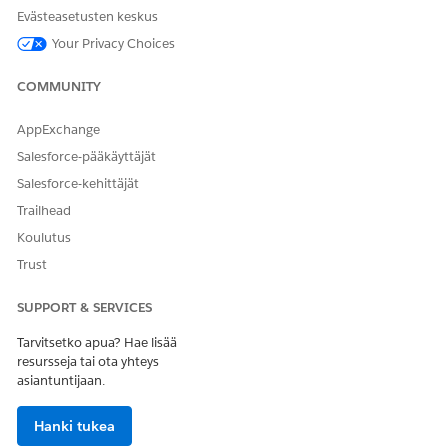
käytettävissä, napsauta
Ajoita julkaisun kumoaminen
-
Evästeasetusten keskus
painiketta, valitse päivämäärä ja aika ja napsauta
Ajoita
.
Your Privacy Choices
Kun kokoonpanoa ei ole julkaistu, siihen kohdistetut
käyttäjät palaavat Salesforce-mobiilisovelluksen
COMMUNITY
oletusarvoiseen aloitussivun käyttökokemukseen.
AppExchange
Kun olet julkaissut kokoonpanon, lisää siihen profiileja.
Salesforce-pääkäyttäjät
Salesforce-kehittäjät
Trailhead
RATKAISIKO TÄMÄ ARTIKKELI ONGELMASI?
Koulutus
Anna palautetta, jotta voimme kehittyä!
Trust
Kyllä
Ei
SUPPORT & SERVICES
Tarvitsetko apua? Hae lisää
resursseja tai ota yhteys
asiantuntijaan.
Hanki tukea