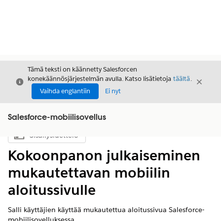
Tämä teksti on käännetty Salesforcen
konekäännösjärjestelmän avulla. Katso lisätietoja
täältä
.
Sulje
Sulje
Sulje
Vaihda englantiin
Ei nyt
Salesforce-mobiilisovellus
Sisällysluettelo
Näytä sisällysluettelo
Kokoonpanon julkaiseminen
mukautettavan mobiilin
aloitussivulle
Salli käyttäjien käyttää mukautettua aloitussivua Salesforce-
mobiilisovelluksessa.