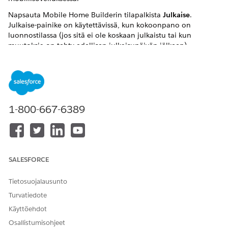
Napsauta Mobile Home Builderin tilapalkista
Julkaise
.
Julkaise-painike on käytettävissä, kun kokoonpano on
luonnostilassa (jos sitä ei ole koskaan julkaistu tai kun
muutoksia on tehty edellisen julkaisupäivän jälkeen).
Ikkuna avautuu. Valitse tähän julkaisuun sisällytettävät
kieliversiot ja siihen liittyvä sisältö. Valitse julkaistavat
käännökset ja siihen liittyvä sisältö tai jätä oletusvalinnat
julkaistaksesi kaiken käytettävissä olevan sisällön.
Napsauta
Seuraava
.
1-800-667-6389
Valitse julkaista tämänhetkinen julkaisu tai ajoita julkaisu.
Julkaise välittömästi napsauttamalla
Julkaise
.
Jos haluat ajoittaa julkaisun, valitse
Ajoita julkaisua
ja
valitse päivämäärä, aika ja aikavyöhyke. Napsauta
Ajoita
.
SALESFORCE
Tietosuojalausunto
Turvatiedote
Käyttöehdot
VIHJE
Osallistumisohjeet
Jos haluat ajoittaa, milloin kokoonpano ei enää ole