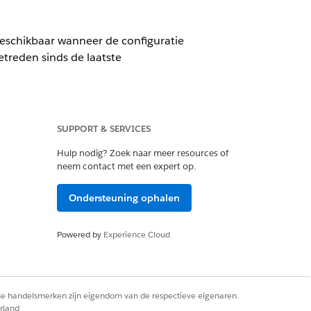
beschikbaar wanneer de configuratie
etreden sinds de laatste
ie wilt opnemen. Selecteer de
 alle beschikbare inhoud te publiceren.
SUPPORT & SERVICES
Hulp nodig? Zoek naar meer resources of
neem contact met een expert op.
e datum, tijd en tijdzone. Klik op
Ondersteuning ophalen
de knop
Publicatie ongedaan
Powered by
Experience Cloud
 publicatie van een configuratie
zen terug naar de
rse handelsmerken zijn eigendom van de respectieve eigenaren.
rland