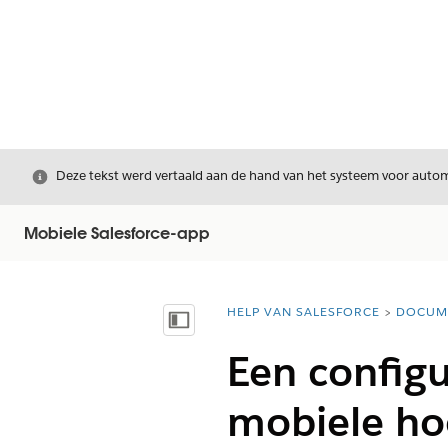
Sluiten
Deze tekst werd vertaald aan de hand van het systeem voor automa
Mobiele Salesforce-app
HELP VAN SALESFORCE
DOCUM
U bent hier:
Inhoudsopgave weergeven
Een configu
mobiele ho