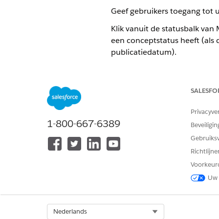
Geef gebruikers toegang tot 
Klik vanuit de statusbalk va
een conceptstatus heeft (als 
publicatiedatum).
Er wordt een venster geopend.
vertalingen en gerelateerde i
Klik op
Volgende
.
SALESFO
Selecteer om nu te publiceren
Klik voor onmiddellijk pu
Privacyve
Als u een publicatie wilt 
1-800-667-6389
Beveiligin
Plannen
.
Gebruiks
Richtlijn
TIP
Als u wilt plannen w
Voorkeur
maken plannen
, se
Uw 
ongedaan wordt gema
standaardhoofdpagin
Select Org
Nederlands