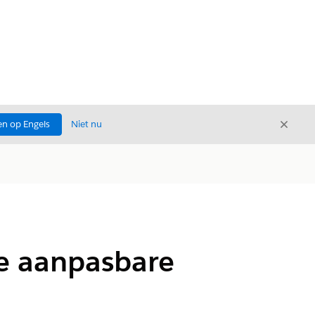
Sluite
n op Engels
Niet nu
Sluiten
de aanpasbare