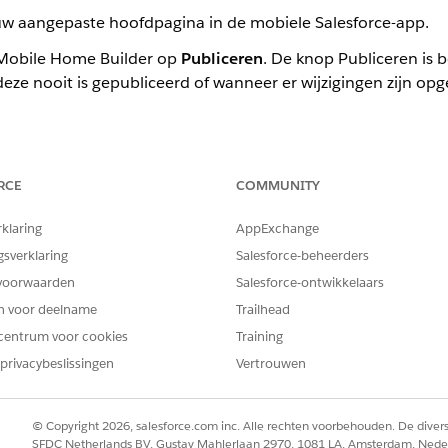
uw aangepaste hoofdpagina in de mobiele Salesforce-app.
n Mobile Home Builder op
Publiceren
. De knop Publiceren is 
deze nooit is gepubliceerd of wanneer er wijzigingen zijn opg
 Kies welke taalversies en gerelateerde inhoud u in deze publicat
nhoud die u wilt publiceren, of laat de standaardselecties staan om
RCE
COMMUNITY
 of plan de publicatie.
bliceren op
Publiceren
.
rklaring
AppExchange
plannen, selecteert u
Publicatie plannen
en selecteert u vervolgens d
gsverklaring
Salesforce-beheerders
voorwaarden
Salesforce-ontwikkelaars
en voor deelname
Trailhead
anneer de configuratie niet meer beschikbaar is, klikt u op 
centrum voor cookies
Training
lecteert u de datum en tijd en klikt u op
Plannen
. Wanneer de
privacybeslissingen
Vertrouwen
akt, gaan gebruikers die aan die configuratie zijn toegewe
a-ervaring van de mobiele Salesforce-app.
© Copyright 2026, salesforce.com inc. Alle rechten voorbehouden. De dive
SFDC Netherlands BV, Gustav Mahlerlaan 2970, 1081 LA, Amsterdam, Nede