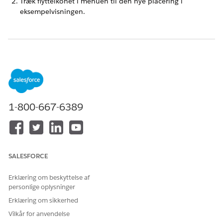
Træk flytteikonet i menuen til den nye placering i
eksempelvisningen.
LØSTE DENNE ARTIKEL DIT PROBLEM?
Giv os besked, så vi kan forbedre os!
Ja
Nej
1-800-667-6389
SALESFORCE
Erklæring om beskyttelse af
personlige oplysninger
Erklæring om sikkerhed
Vilkår for anvendelse