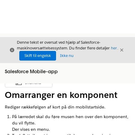
Denne tekst er oversat ved hjælp af Salesforce-
maskinoversættelsessystem. Du finder flere detaljer
her
.
Luk
Luk
Luk
Skift til engelsk
Ikke nu
Salesforce Mobile-app
Indhold
Vis indholdsfortegnelse
Omarranger en komponent
Rediger rækkefølgen af kort på din mobilstartside.
På lærredet skal du føre musen hen over den komponent,
du vil flytte.
Der vises en menu.