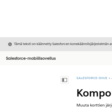
Sulje
Tämä teksti on käännetty Salesforcen konekäännösjärjestelmän avu
Salesforce-mobiilisovellus
SALESFORCE-OHJE
Olet tässä:
Näytä sisällysluettelo
Kompon
Muuta korttien järje