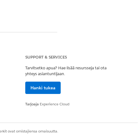
Kyllä
Ei
SUPPORT & SERVICES
Tarvitsetko apua? Hae lisää resursseja tai ota
yhteys asiantuntijaan.
Hanki tukea
Tarjoaja
Experience Cloud
rkit ovat omistajiensa omaisuutta.