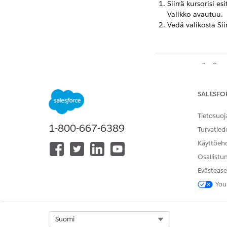
Siirrä kursorisi e
Valikko avautuu.
Vedä valikosta Sii
RATKAISIKO TÄMÄ A
Anna palautetta, jot
SALESFO
Tietosuoj
1-800-667-6389
Turvatied
Käyttöeh
Osallistu
Evästease
You
Select Org
Suomi