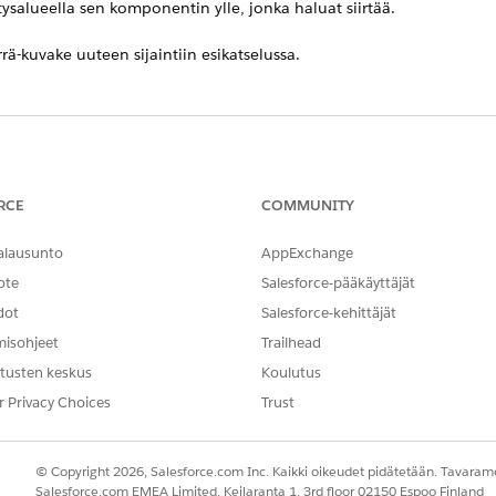
sitysalueella sen komponentin ylle, jonka haluat siirtää.
rrä-kuvake uuteen sijaintiin esikatselussa.
RTIKKELI ONGELMASI?
ta voimme kehittyä!
RCE
COMMUNITY
alausunto
AppExchange
ote
Salesforce-pääkäyttäjät
dot
Salesforce-kehittäjät
misohjeet
Trailhead
tusten keskus
Koulutus
r Privacy Choices
Trust
© Copyright 2026, Salesforce.com Inc. Kaikki oikeudet pidätetään. Tavarame
Salesforce.com EMEA Limited, Keilaranta 1, 3rd floor 02150 Espoo Finland