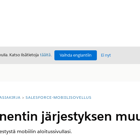
lla. Katso lisätietoja
täältä
.
Vaihda englantiin
Ei nyt
ASIAKIRJA
SALESFORCE-MOBIILISOVELLUS
entin järjestyksen mu
stystä mobiilin aloitussivullasi.