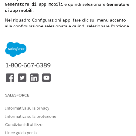
e quindi selezionare
Generatore
Generatore di app mobili
di app mobili
.
Nel riquadro Configurazioni app, fare clic sul menu accanto
alla configurazione selezionata e quindi selezionare l'opzione
di menu desiderata.
Modifica del nome di un'app
Modificare il nome dell'app in base alle esigenze o per offrire
una maggiore chiarezza.
1-800-667-6389
Dalla pagina Configurazioni app in Imposta, fare clic sul
menu a discesa accanto alla configurazione selezionata e
selezionare
Modifica informazioni di
base.
Viene aperta una finestra di dialogo. Modificare il campo
SALESFORCE
Nome app e fare clic su
Salva
.
Informativa sulla privacy
Informativa sulla protezione
Condizioni di utilizzo
NOTA
Linee guida per la
Non è possibile modificare il nome API.