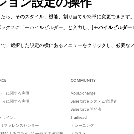
ション設定の操作
したら、そのスタイル、機能、割り当てを簡単に変更できます
 ボックスに「
」と入力し、[
モバイルビルダー fo
モバイルビルダー
インで、選択した設定の横にあるメニューをクリックし、必要な
ション名を変更するか、その目的を明確にします。
RCE
COMMUNITY
ン設定] ページで、選択した設定の横にあるドロップダウンをクリックし、[
。[アプリケーション名] 項目を編集し、
[保存]
をクリックします。
シーに関する声明
AppExchange
ティに関する声明
Salesforce システム管理者
できません。
Salesforce 開発者
ドライン:
Trailhead
e プリファレンスセンター
トレーニング
当て
客様によるプライバシー設定の選択肢
トラスト