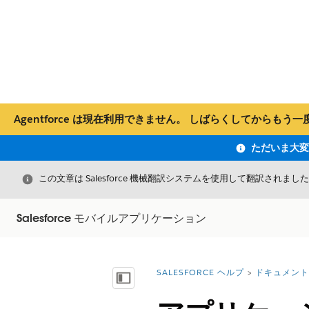
Agentforce は現在利用できません。 しばらくしてか
閉じる
この文章は Salesforce 機械翻訳システムを使用して翻訳されまし
Salesforce モバイルアプリケーション
SALESFORCE ヘルプ
ドキュメント
詳細情報:
目次を表示