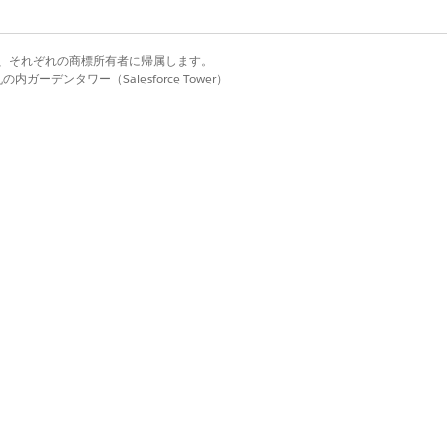
を表示するユーザーを選択します。
d. それぞれの商標は、それぞれの商標所有者に帰属します。
ます。
ーデンタワー（Salesforce Tower）
[
次へ
] をクリックして、競合の解決に進み
る場合、競合が発生します。プロファイル
定に再割り当てします。これらのプロファイ
が表示されます。