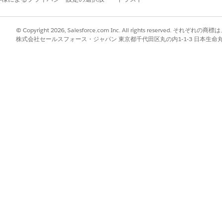
、Salesforce モバイルアプリケーションでカスタム設定
© Copyright 2026, Salesforce.com Inc. All rights reserve
にあるドロップダウンをクリックし、
[プロファイルの割り当て]
を選択し
株式会社セールスフォース・ジャパン 東京都千代田区丸の内1-1-3 日本生命丸の内ガ
きるプロファイルを選択します。
 を
クリックして続行します。
別の設定に割り当てられている場合、競合メッセージが表示されます。
変更を確認します。プロファイルがすでに別の設定に割り当てられてい
一度に 1 つのみです。
す。
lish
)] をクリックして、プロファイルを現在の設定からこの新しい設
lesforce モバイルアプリケーションを開いたときにすぐに新しい設定
ックして、プロファイルの選択内容に戻って変更します。
タマイズする作業をより迅速に実行できるようにします。
にあるドロップダウンをクリックし、
[コピー]
を選択します。
編集します。
す。