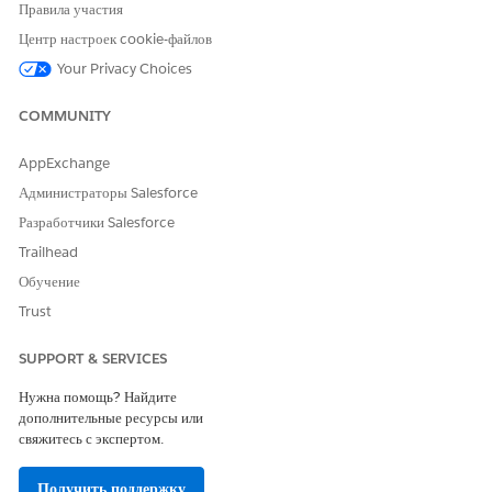
Правила участия
приложения.
Центр настроек cookie-файлов
Работа с настраиваемыми компонентами начальной
Your Privacy Choices
мобильной страницы
Добавьте карточку компонента на начальную страницу. Каждый
COMMUNITY
компонент может быть добавлен только один раз.
Работа с конфигурацией приложения
AppExchange
После создания конфигурации приложения его стиль, функцию
Администраторы Salesforce
или назначение можно легко изменить.
Разработчики Salesforce
Trailhead
Обучение
ЭТА СТАТЬЯ РЕШИЛА ВАШУ ПРОБЛЕМУ?
Trust
Оставьте свой отзыв, чтобы мы могли стать лучше!
SUPPORT & SERVICES
Да
Нет
Нужна помощь? Найдите
дополнительные ресурсы или
свяжитесь с экспертом.
Получить поддержку