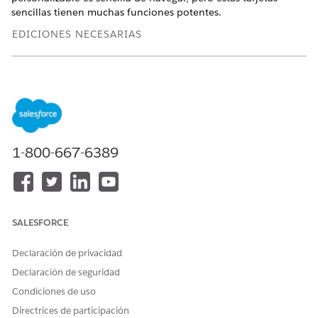
sencillas tienen muchas funciones potentes.
EDICIONES NECESARIAS
La configuración de la aplicación móvil Salesforce está
disponible en: Salesforce Classic y Lightning Experience
Configuración disponible para Salesforce Classic en: Todas
las ediciones excepto
Database.com
Configuración disponible para Lightning Experience en:
1-800-667-6389
Group Edition
,
Professional Edition
,
Enterprise Edition
,
Performance Edition
,
Unlimited Edition
y
Developer
Edition
PERMISOS DE USUARIO NECESARIOS
SALESFORCE
Para crear configuraciones:
Personalizar aplicación
Declaración de privacidad
Declaración de seguridad
Descripción general
Condiciones de uso
Lo primero que observa acerca de la página de inicio móvil
Directrices de participación
personalizable es el diseño limpio. Allí, tiene acceso sencillo a