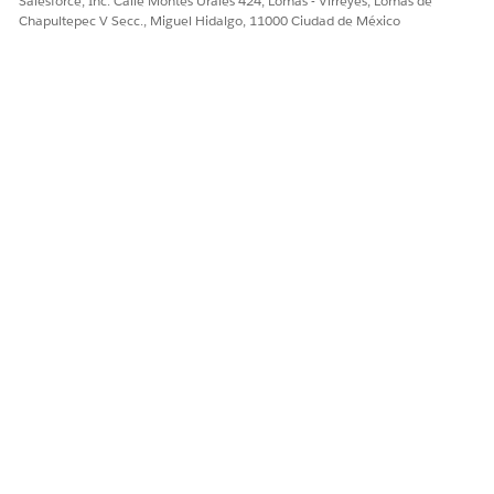
Salesforce, Inc. Calle Montes Urales 424, Lomas - Virreyes, Lomas de
como se configura en Gestor de aplicaciones.
Chapultepec V Secc., Miguel Hidalgo, 11000 Ciudad de México
Experiencia de tablet
La interfaz de usuario también está optimizada para tablets,
de modo que puede sacar el máximo provecho de Página de
inicio móvil personalizable, independientemente del
dispositivo móvil que utilice.
¿RESOLVIÓ ESTE ARTÍCULO SU PROBLEMA?
¡Háganos saber cómo podemos mejorar!
Sí
No