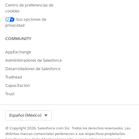
tarjetas que contienen los datos de Salesforce que necesita.
Centro de preferencias de
Existen tarjetas para Reportes anclados, Tareas, Eventos de
cookies
Salesforce, Mi calendario, Listas y registros recientes, Favoritos
Sus opciones de
y Listas ancladas.
privacidad
Funciones clave
COMMUNITY
Busque tocando el icono de lupa en la esquina superior
AppExchange
derecha.
Vea notificaciones tocando el icono de campana.
Administradores de Salesforce
Toque el botón Lightning para ver sugerencias.
Desarrolladores de Salesforce
Modifique la página de inicio tocando el botón
Modificar
.
Trailhead
Desde la pantalla de modificación de la página de inicio,
Capacitación
reordene, elimine o agregue tarjetas o seleccione
reportes, listas o calendarios.
Trust
Modifique una tarjeta tocando su icono de lápiz.
Toque en un registro para ver más detalles.
Con una licencia Agentforce, puede preguntar a
Select Org
Español (México)
Agentforce cualquier cosa acerca de los datos de
Salesforce a los que tiene acceso.
© Copyright 2026, Salesforce.com Inc. Todos los derechos reservados. Las
Muévase rápidamente entre Inicio, Chatter, Grupos y
distintas marcas comerciales pertenecen a sus respectivos propietarios.
Trabajo. Utilice el menú para acceder a otros objetos,