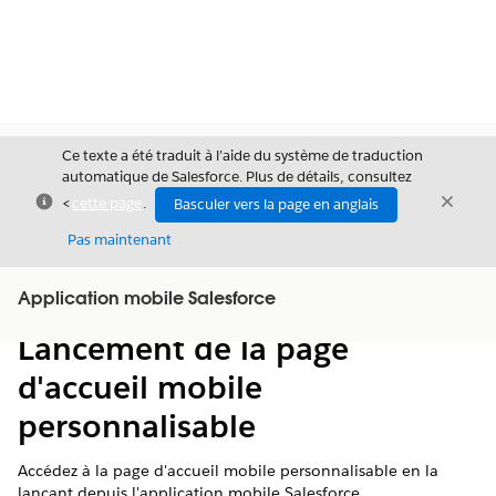
Ce texte a été traduit à l’aide du système de traduction
automatique de Salesforce. Plus de détails, consultez
Fermer
Ferme
<
cette page
.
Basculer vers la page en anglais
Fermer
Pas maintenant
Table des
Application mobile Salesforce
Afficher la table des matières
matières
Lancement de la page
d'accueil mobile
personnalisable
Accédez à la page d'accueil mobile personnalisable en la
lançant depuis l'application mobile Salesforce.