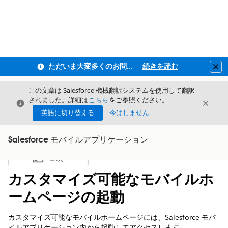
ただいま大変多くのお問い合わせをいただいており、ご連絡までにお時間を頂戴しております
続きを読む
Clo
この文章は Salesforce 機械翻訳システムを使用して翻訳
されました。詳細は
こちら
をご参照ください。
閉じる
閉じ
閉じる
英語に切り替える
今はしません
Salesforce モバイルアプリケーション
目次
目次を表示
カスタマイズ可能なモバイルホ
ームページの起動
カスタマイズ可能なモバイルホームページには、Salesforce モバ
イルアプリケーション内から起動してアクセスします。