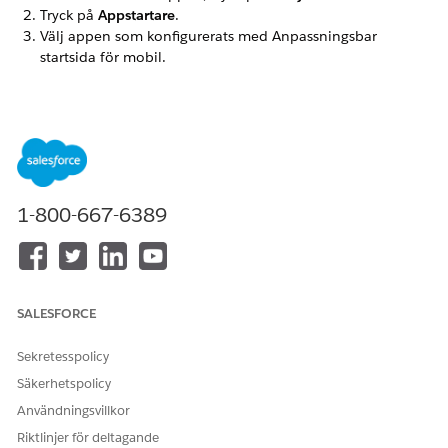
Tryck på
Appstartare
.
Välj appen som konfigurerats med Anpassningsbar
startsida för mobil.
LÖSTE DENNA ARTIKEL DITT PROBLEM?
Berätta för oss vad vi kan förbättra!
Ja
Nej
1-800-667-6389
SALESFORCE
Sekretesspolicy
Säkerhetspolicy
Användningsvillkor
Riktlinjer för deltagande