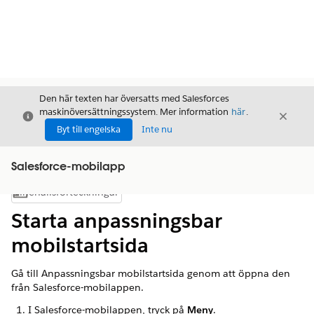
Den här texten har översatts med Salesforces
maskinöversättningssystem. Mer information
här
.
Stäng
Stäng
Stäng
Byt till engelska
Inte nu
Salesforce-mobilapp
Innehållsförteckningar
Visa innehållsförteckning
Starta anpassningsbar
mobilstartsida
Gå till Anpassningsbar mobilstartsida genom att öppna den
från Salesforce-mobilappen.
I Salesforce-mobilappen, tryck på
Meny
.