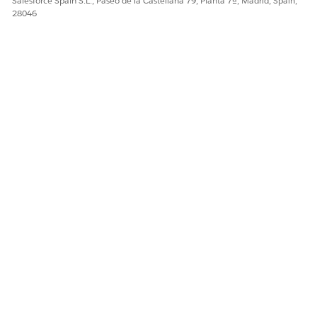
Salesforce Spain S.L., Paseo de la Castellana 79, Planta 7ª, Madrid, Spain,
28046