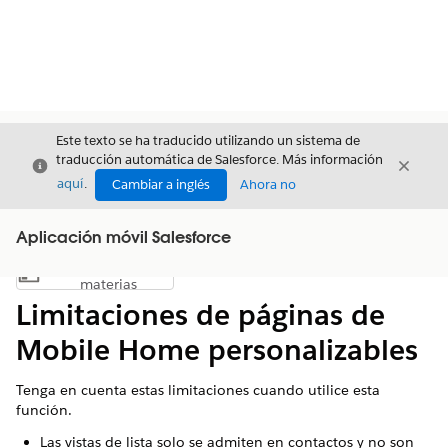
Este texto se ha traducido utilizando un sistema de
traducción automática de Salesforce. Más información
Cerrar
Cerrar
Cerrar
aquí
.
Cambiar a inglés
Ahora no
Aplicación móvil Salesforce
Índice de
Mostrar índice de materias
materias
Limitaciones de páginas de
Mobile Home personalizables
Tenga en cuenta estas limitaciones cuando utilice esta
función.
Las vistas de lista solo se admiten en contactos y no son