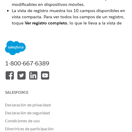
modificables en dispositivos móviles.
La vista de registro muestra los 10 campos disponibles en
vista compacta. Para ver todos los campos de un registro,
toque
Ver registro completo
, lo que le lleva a la vista de
registro estándar Lightning Experience.
Agentforce solo está disponible si su organización tiene
licencias para ello.
Puede agregar un máximo de 20 tarjetas a su página de
inicio.
Las siguientes tarjetas no pueden tener duplicados:
1-800-667-6389
Favoritos, Listas y registros recientes y Tareas.
¿RESOLVIÓ ESTE ARTÍCULO SU PROBLEMA?
SALESFORCE
¡Háganos saber cómo podemos mejorar!
Declaración de privacidad
Sí
No
Declaración de seguridad
Condiciones de uso
Directrices de participación