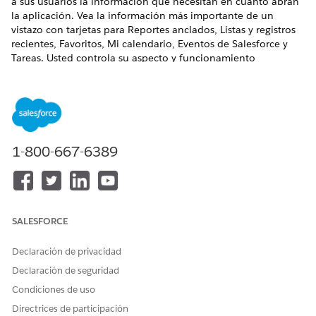
a sus usuarios la información que necesitan en cuanto abran
la aplicación. Vea la información más importante de un
vistazo con tarjetas para Reportes anclados, Listas y registros
recientes, Favoritos, Mi calendario, Eventos de Salesforce y
Tareas. Usted controla su aspecto y funcionamiento
diseñándolo en el Generador móvil en escritorio. También
puede decidir si desea que sus usuarios puedan personalizar
sus propias experiencias móviles.
1-800-667-6389
IMPORTANTE
La página de inicio móvil personalizable es un servicio beta
sujeto a las Condiciones de servicios beta en
Acuerdos -
Salesforce.com
o un Acuerdo piloto unificado por escrito si
SALESFORCE
lo ejecuta el Cliente y las condiciones aplicables en el
Directorio de condiciones
de productos. El uso de este
Declaración de privacidad
servicio beta es bajo la única discreción del Cliente.
Declaración de seguridad
Condiciones de uso
Configurar la página de inicio móvil personalizable (Beta)
Directrices de participación
Obtenga más información acerca de los requisitos de