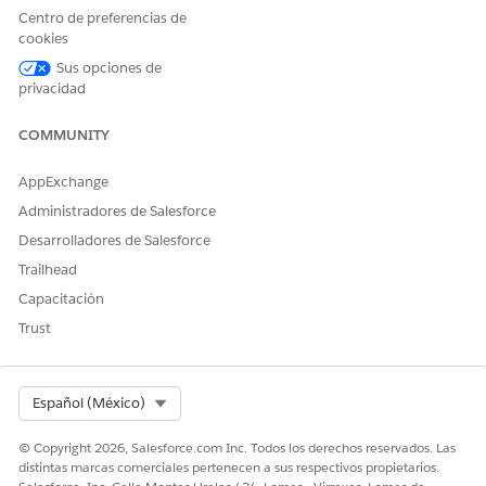
Centro de preferencias de
dispositivos y los pasos de acceso para configurar Página
cookies
de inicio móvil personalizable (Beta).
Sus opciones de
Utilizar página de inicio móvil personalizable
privacidad
Aprenda a utilizar las funciones de la página de inicio.
COMMUNITY
AppExchange
¿RESOLVIÓ ESTE ARTÍCULO SU PROBLEMA?
Administradores de Salesforce
¡Háganos saber cómo podemos mejorar!
Desarrolladores de Salesforce
Trailhead
Sí
No
Capacitación
Trust
Select Org
Español (México)
© Copyright 2026, Salesforce.com Inc. Todos los derechos reservados. Las
distintas marcas comerciales pertenecen a sus respectivos propietarios.