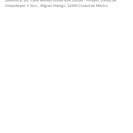
Salesforce, Inc. Calle Montes Urales 424, Lomas - Virreyes, Lomas de
Chapultepec V Secc., Miguel Hidalgo, 11000 Ciudad de México