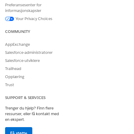
Bruke tilpassbar startside for mobil
Preferansesenter for
Lær å bruke funksjonene på hjemmesiden.
informasjonskapsler
Your Privacy Choices
COMMUNITY
HJALP DENNE ARTIKKELEN MED Å LØSE PROBLEMET DITT?
La oss få vite det slik at vi kan forbedre!
AppExchange
Salesforce-administratorer
Ja
Nei
Salesforce-utviklere
Trailhead
Opplæring
Trust
SUPPORT & SERVICES
Trenger du hjelp? Finn flere
ressurser, eller få kontakt med
en ekspert.
Få støtte