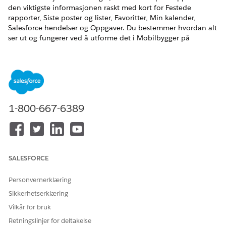
den viktigste informasjonen raskt med kort for Festede
rapporter, Siste poster og lister, Favoritter, Min kalender,
Salesforce-hendelser og Oppgaver. Du bestemmer hvordan alt
ser ut og fungerer ved å utforme det i Mobilbygger på
skrivebordet. Du kan også bestemme om du vil at brukerne
skal kunne tilpasse sine egne mobilopplevelser.
1-800-667-6389
VIKTIG
Tilpassbar mobilhjemmeside er en betatjeneste som er
underlagt betatjenestevilkårene på
avtaler - Salesforce.com
eller en skriftlig forent pilotavtale hvis den utføres av
kunden, og gjeldende vilkår i
produktvilkårskatalogen
. Bruk
SALESFORCE
av denne betatjenesten er kundens eget valg.
Personvernerklæring
Konfigurere tilpassbar startside for mobil (beta)
Sikkerhetserklæring
Finn ut mer om enhetskrav og tilgangstrinn for å
Vilkår for bruk
konfigurere Tilpassbar startside for mobil (beta).
Retningslinjer for deltakelse