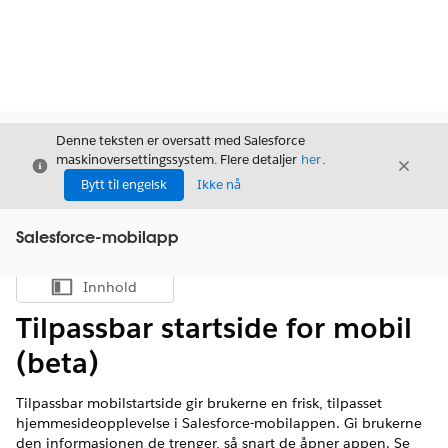
Denne teksten er oversatt med Salesforce
maskinoversettingssystem. Flere detaljer
her
.
Avslutt
Avslut
Avslutt
Bytt til engelsk
Ikke nå
Salesforce-mobilapp
Innhold
Vis innholdsfortegnelse
Tilpassbar startside for mobil
(beta)
Tilpassbar mobilstartside gir brukerne en frisk, tilpasset
hjemmesideopplevelse i Salesforce-mobilappen. Gi brukerne
den informasjonen de trenger, så snart de åpner appen. Se