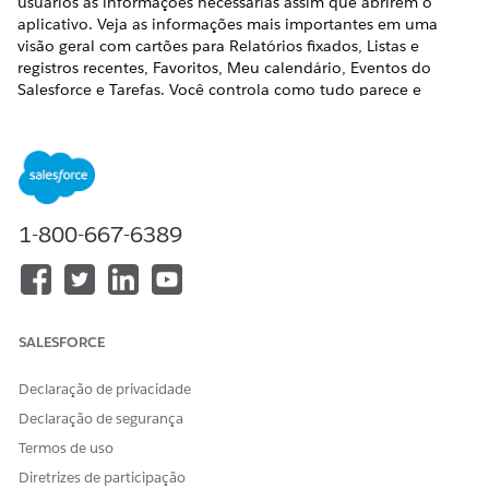
usuários as informações necessárias assim que abrirem o
aplicativo. Veja as informações mais importantes em uma
visão geral com cartões para Relatórios fixados, Listas e
registros recentes, Favoritos, Meu calendário, Eventos do
Salesforce e Tarefas. Você controla como tudo parece e
funciona projetando-o no Criador móvel no desktop. Você
também pode decidir se deseja que os usuários possam
personalizar suas próprias experiências móveis.
1-800-667-6389
IMPORTANTE
A página inicial móvel personalizável é um serviço beta
que está sujeito aos Termos de serviços beta em
Acordos -
Salesforce.com
ou um Acordo piloto unificado escrito, se
SALESFORCE
executado pelo Cliente, e aos termos aplicáveis no
Diretório de termos de produto
. O uso desse serviço beta
Declaração de privacidade
fica a critério exclusivo do Cliente.
Declaração de segurança
Termos de uso
Configurar página inicial móvel personalizável (beta)
Diretrizes de participação
Saiba mais sobre os requisitos do dispositivo e as etapas