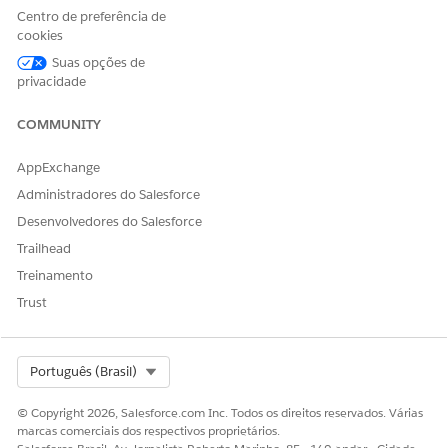
Centro de preferência de
de acesso para configurar a página inicial móvel
cookies
personalizável (beta).
Suas opções de
Usar página inicial móvel personalizável
privacidade
Aprenda a usar os recursos na página inicial.
COMMUNITY
AppExchange
ESTE ARTIGO RESOLVEU SEU PROBLEMA?
Administradores do Salesforce
Diga-nos para podermos melhorar!
Desenvolvedores do Salesforce
Trailhead
Sim
Não
Treinamento
Trust
Select Org
Português (Brasil)
© Copyright 2026, Salesforce.com Inc. Todos os direitos reservados. Várias
marcas comerciais dos respectivos proprietários.