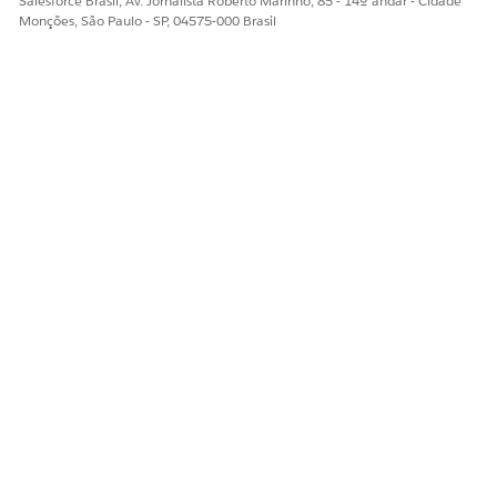
Salesforce Brasil, Av. Jornalista Roberto Marinho, 85 - 14º andar - Cidade
Monções, São Paulo - SP, 04575-000 Brasil