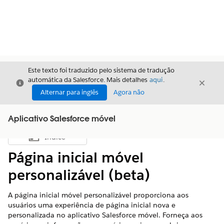
Este texto foi traduzido pelo sistema de tradução
automática da Salesforce. Mais detalhes
aqui
.
Fechar
Fecha
Fechar
Alternar para inglês
Agora não
Aplicativo Salesforce móvel
Índice
Mostrar índice
Página inicial móvel
personalizável (beta)
A página inicial móvel personalizável proporciona aos
usuários uma experiência de página inicial nova e
personalizada no aplicativo Salesforce móvel. Forneça aos