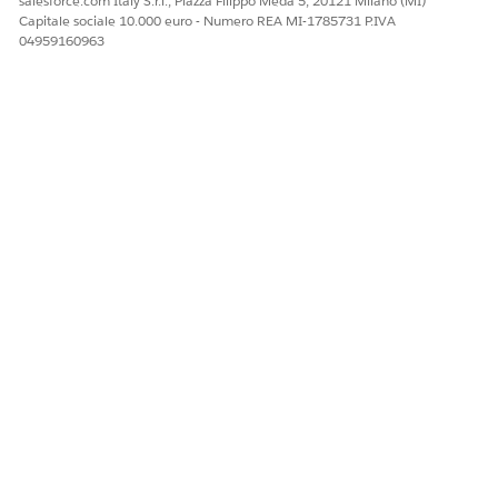
salesforce.com Italy S.r.l., Piazza Filippo Meda 5, 20121 Milano (MI)
Capitale sociale 10.000 euro - Numero REA MI-1785731 P.IVA
04959160963