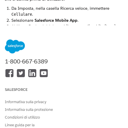
Da Imposta, nella casella Ricerca veloce, immettere
.
Cellulare
Selezionare
Salesforce Mobile App
.
Abilitare Pagina iniziale
mobile personalizzabile (beta)
.
Gli utenti sono autorizzati ad effettuare le proprie
personalizzazioni per impostazione predefinita quando si
abilita questa funzione. Se non si desidera che
personalizzino le proprie app, è possibile disabilitare
l'opzione
Consenti agli utenti di personalizzare la pagina
1-800-667-6389
iniziale dell'app mobile Salesforce in base alle loro
esigenze aziendali
.
Quando si crea una configurazione nel Generatore di app
mobili, la configurazione viene assegnata ai profili utente. Per
ulteriori informazioni, vedere
Controllo dell'accesso e della
SALESFORCE
sicurezza per l'app mobile Salesforce
.
Informativa sulla privacy
Informativa sulla protezione
QUESTO ARTICOLO HA RISOLTO IL PROBLEMA?
Condizioni di utilizzo
Facci sapere, così possiamo migliorare!
Linee guida per la