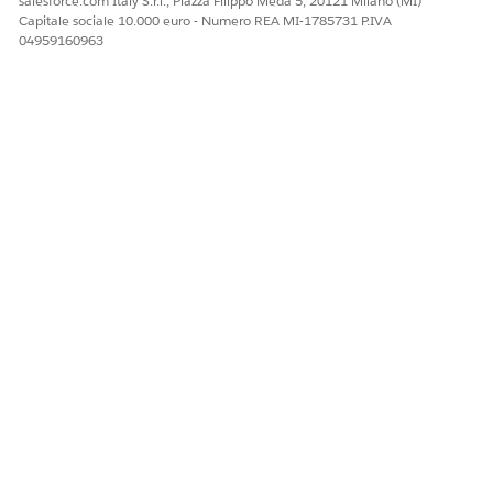
salesforce.com Italy S.r.l., Piazza Filippo Meda 5, 20121 Milano (MI)
Capitale sociale 10.000 euro - Numero REA MI-1785731 P.IVA
04959160963