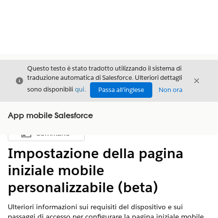
Questo testo è stato tradotto utilizzando il sistema di
traduzione automatica di Salesforce. Ulteriori dettagli
Chiudi
Chiud
Chiudi
sono disponibili
qui
.
Passa all'inglese
Non ora
App mobile Salesforce
Sommario
Mostra sommario
Impostazione della pagina
iniziale mobile
personalizzabile (beta)
Ulteriori informazioni sui requisiti del dispositivo e sui
passaggi di accesso per configurare la pagina iniziale mobile