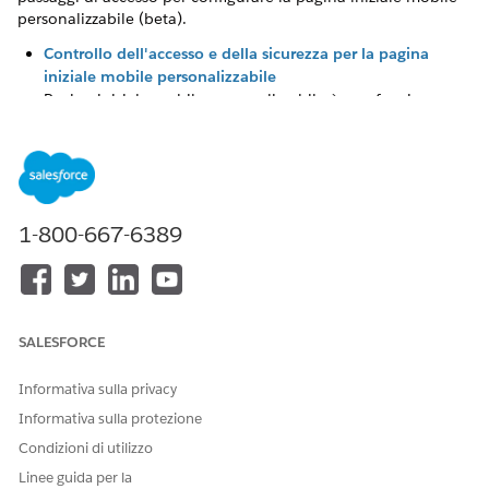
personalizzabile (beta).
Controllo dell'accesso e della sicurezza per la pagina
iniziale mobile personalizzabile
Pagina iniziale mobile personalizzabile è una funzione
beta che si abilita prima di utilizzare.
Limitazioni della pagina iniziale mobile personalizzabile
Tenere presenti queste limitazioni quando si utilizza
questa funzione.
1-800-667-6389
Avvio della pagina iniziale mobile personalizzabile
Accedere alla pagina iniziale mobile personalizzabile
avviandola dall'app mobile Salesforce.
SALESFORCE
Informativa sulla privacy
QUESTO ARTICOLO HA RISOLTO IL PROBLEMA?
Facci sapere, così possiamo migliorare!
Informativa sulla protezione
Condizioni di utilizzo
Sì
No
Linee guida per la