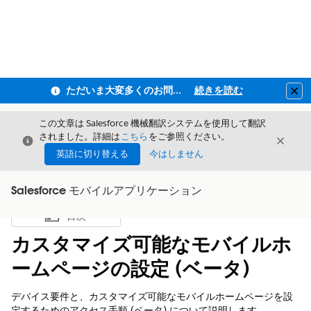
ただいま大変多くのお問い合わせをいただいており、ご連絡までにお時間を頂戴しております
続きを読む
Clo
この文章は Salesforce 機械翻訳システムを使用して翻訳
されました。詳細は
こちら
をご参照ください。
閉じる
閉じ
閉じる
英語に切り替える
今はしません
Salesforce モバイルアプリケーション
目次
目次を表示
カスタマイズ可能なモバイルホ
ームページの設定 (ベータ)
デバイス要件と、カスタマイズ可能なモバイルホームページを設
定するためのアクセス手順 (ベータ) について説明します。