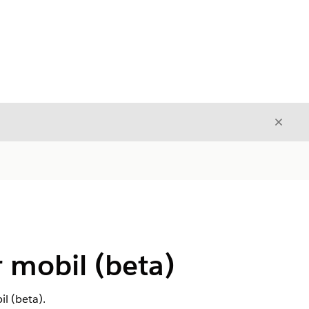
Avslut
Avslutt
r mobil (beta)
il (beta).