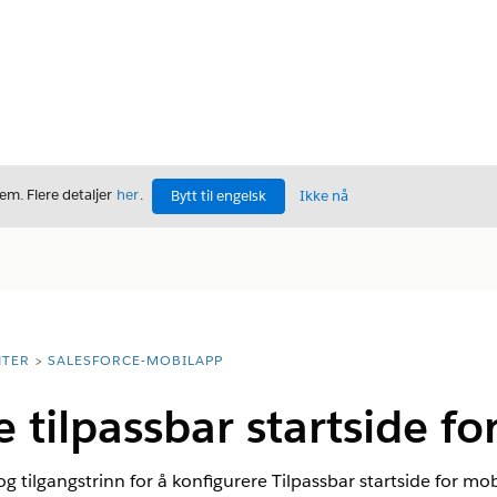
m. Flere detaljer
her
.
Bytt til engelsk
Ikke nå
TER
SALESFORCE-MOBILAPP
 tilpassbar startside fo
 tilgangstrinn for å konfigurere Tilpassbar startside for mob