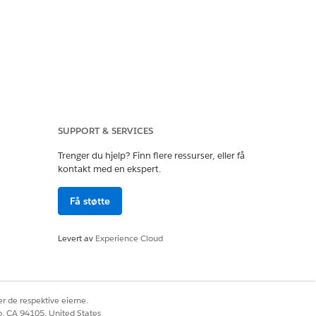
SUPPORT & SERVICES
Trenger du hjelp? Finn flere ressurser, eller få
kontakt med en ekspert.
Ja
Nei
Få støtte
Levert av
Experience Cloud
r de respektive eierne.
co, CA 94105, United States