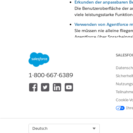
Erkunden der anpassbaren Be
Die Benutzeroberfläche der a
viele leistungsstarke Funktion
Verwenden von Agentforce mit
Sie müssen nie alleine fliege
Agentforce über Spracheinga
generieren.
SALESFO
Datensch
KONNTEN SIE IHR PROBLEM MITH
1-800-667-6389
Sicherhei
Geben Sie uns Feedback, damit w
Nutzungs
Teilnahme
Cookie-Vo
Ihr
Select Org
Deutsch