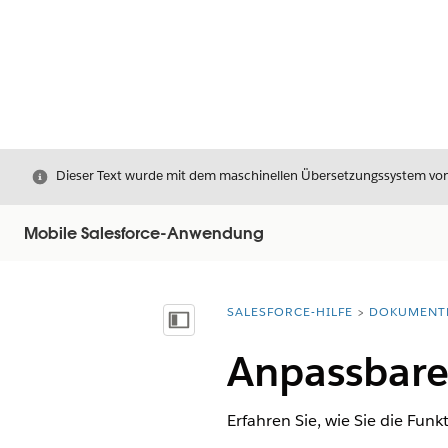
Schließen
Dieser Text wurde mit dem maschinellen Übersetzungssystem von S
Mobile Salesforce-Anwendung
SALESFORCE-HILFE
DOKUMENT
Sie befinden sich hier:
Inhalt anzeigen
Anpassbare
Erfahren Sie, wie Sie die Fun