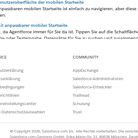
nutzeroberfläche der mobilen Startseite
npassbaren mobilen Startseite ist einfach zu navigieren, aber dies
en.
 anpassbarer mobiler Startseite
n, da Agentforce immer für Sie da ist. Tippen Sie auf die Schaltfläc
be oder Texteingabe, Datensätze für Sie zu suchen und zusammenzu
RCE
COMMUNITY
utzerklärung
AppExchange
ILFE DIESES ARTIKELS LÖSEN?
tserklärung
Salesforce-Administratoren
ir uns verbessern können.
bedingungen
Salesforce-Entwickler
richtlinien
Trailhead
reinstellungscenter
Schulung
e Datenschutzauswahlen
Trust
© Copyright 2026, Salesforce.com Inc. Alle Rechte vorbehalten. Die versch
Salesforce.com Germany GmbH, Erika-Mann-Str. 31, 80636 München, Deut