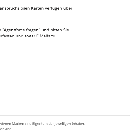
e anspruchslosen Karten verfügen über
he "Agentforce fragen" und bitten Sie
fassen und sogar E-Mails zu
Ja
Nein
iedenen Marken sind Eigentum der jeweiligen Inhaber.
schland