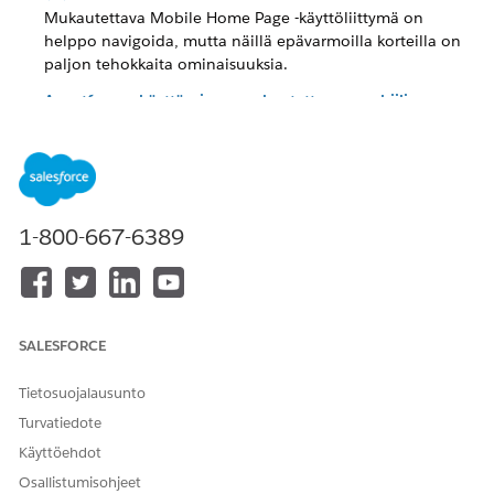
Mukautettava Mobile Home Page -käyttöliittymä on
helppo navigoida, mutta näillä epävarmoilla korteilla on
paljon tehokkaita ominaisuuksia.
Agentforcen käyttäminen mukautettavan mobiilin
aloitussivulla
Sinun ei tarvitse koskaan lentää yksin, sillä Agentforce on
aina valmiina auttamaan. Napauta Kysy Agentforcesta -
painiketta ja pyydä Agentforcea hakemaan ja tekemään
yhteenvetoja tietueista puolestasi, jopa luomaan
1-800-667-6389
sähköposteja.
RATKAISIKO TÄMÄ ARTIKKELI ONGELMASI?
SALESFORCE
Anna palautetta, jotta voimme kehittyä!
Tietosuojalausunto
Kyllä
Ei
Turvatiedote
Käyttöehdot
Osallistumisohjeet