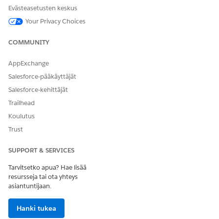
Evästeasetusten keskus
Your Privacy Choices
COMMUNITY
AppExchange
Salesforce-pääkäyttäjät
Salesforce-kehittäjät
Trailhead
Koulutus
Trust
SUPPORT & SERVICES
Tarvitsetko apua? Hae lisää
resursseja tai ota yhteys
asiantuntijaan.
Hanki tukea