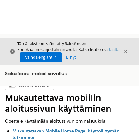
Tämä teksti on käännetty Salesforcen
konekäännösjärjestelmän avulla. Katso lisätietoja
täältä
.
Sulje
Sulje
Sulje
Vaihda englantiin
Ei nyt
Salesforce-mobiilisovellus
Sisällysluettelo
Näytä sisällysluettelo
Mukautettava mobiilin
aloitussivun käyttäminen
Opettele käyttämään aloitussivun ominaisuuksia.
Mukautettavan Mobile Home Page -käyttöliittymän
tutkiminen