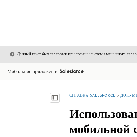
Закрыть
Данный текст был переведен при помощи системы машинного перево
Мобильное приложение Salesforce
СПРАВКА SALESFORCE
ДОКУМ
Вы находитесь здесь:
Показать содержание
Использова
мобильной 