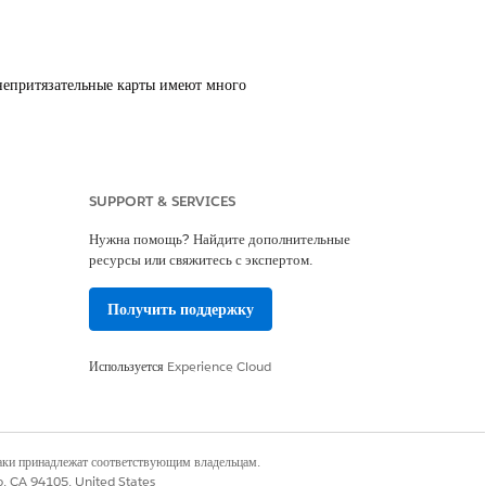
непритязательные карты имеют много
сь кнопки «Задать вопрос Agentforce» и
ас и даже создать электронные сообщения.
SUPPORT & SERVICES
Нужна помощь? Найдите дополнительные
ресурсы или свяжитесь с экспертом.
Да
Нет
Получить поддержку
Используется
Experience Cloud
наки принадлежат соответствующим владельцам.
co, CA 94105, United States