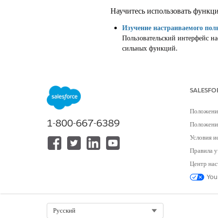
Научитесь использовать функци
Изучение настраиваемого пол
Пользовательский интерфейс на
сильных функций.
Использование Agentforce с 
Вам никогда не придется лететь
посредством голосового или тек
SALESFO
Положени
1-800-667-6389
Положение
ЭТА СТАТЬЯ РЕШИЛА ВАШУ П
Условия и
Оставьте свой отзыв, чтобы мы могл
Правила у
Центр нас
You
Select Org
Русский