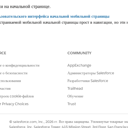
и на начальной странице.
ьзовательского интерфейса начальной мобильной страницы
страиваемой мобильной начальной страницы прост в навигации, но эти 
настраиваемой начальной мобильной страницей
 в одиночку, поскольку Agentforce всегда рядом, чтобы помочь. Косните
стового ввода попросите Agentforce найти и резюмировать записи для в
RCE
COMMUNITY
е о конфиденциальности
AppExchange
 о безопасности
Администраторы Salesforce
РОБЛЕМУ?
спользования
Разработчики Salesforce
и стать лучше!
частия
Trailhead
троек cookie-файлов
Обучение
r Privacy Choices
Trust
© salesforce.com, inc., 2026 гг. Все права защищены. Упомянутые товарные з
Salesforce, Inc. Salesforce Tower, 415 Mission Street, 3rd Floor, San Francis