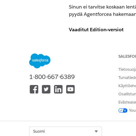
Sinun ei tarvitse koskaan len
pyydä Agentforcea hakemaan j
Vaaditut Edition-versiot
Käytettävissä: Salesforce-mobiil
Database.com.
SALESFO
Tarvittavat käyttöoikeudet
Tietosuoj
1-800-667-6389
Agentforcen käyttäminen:
Ei
Turvatied
Käyttöeh
Katso lisätietoja
Agentforce-a
huomioitavat asiat mielessäsi
Osallistu
Evästease
You
RATKAISIKO TÄMÄ ARTIKKELI O
Anna palautetta, jotta voimme ke
Select Org
Suomi