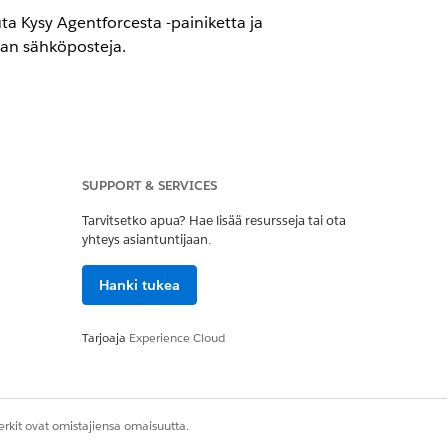
ta Kysy Agentforcesta -painiketta ja
an sähköposteja.
aikissa versioissa, paitsi
SUPPORT & SERVICES
Tarvitsetko apua? Hae lisää resursseja tai ota
yhteys asiantuntijaan.
elluksessa olevat
Hanki tukea
Agentforcen
Tarjoaja
Experience Cloud
Kyllä
Ei
rkit ovat omistajiensa omaisuutta.