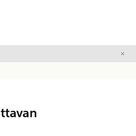
Sulje
Sulje
ttavan