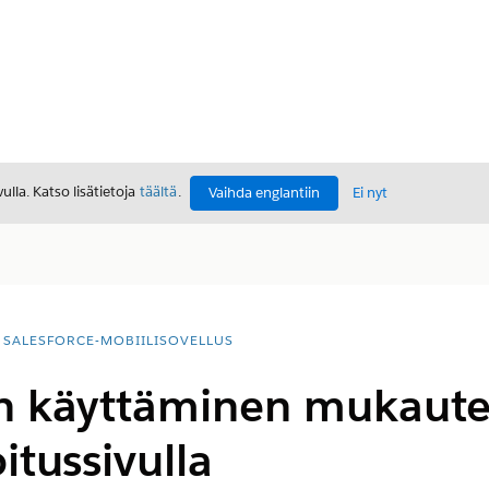
lla. Katso lisätietoja
täältä
.
Vaihda englantiin
Ei nyt
SALESFORCE-MOBIILISOVELLUS
n käyttäminen mukaute
itussivulla