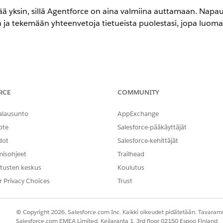
tää yksin, sillä Agentforce on aina valmiina auttamaan. Napau
a tekemään yhteenvetoja tietueista puolestasi, jopa luoma
isovellus Android- ja iOS-laitteille puhelimille ja tableteille k
RCE
COMMUNITY
alausunto
AppExchange
nstein Copilot for Salesforcen käyttäminen
ote
Salesforce-pääkäyttäjät
dot
Salesforce-kehittäjät
genttien
käyttämisestä. Pidä seuraavat Salesforce-mobiilisov
.
misohjeet
Trailhead
tusten keskus
Koulutus
r Privacy Choices
Trust
NGELMASI?
hittyä!
© Copyright 2026, Salesforce.com Inc. Kaikki oikeudet pidätetään. Tavarame
Salesforce.com EMEA Limited, Keilaranta 1, 3rd floor 02150 Espoo Finland