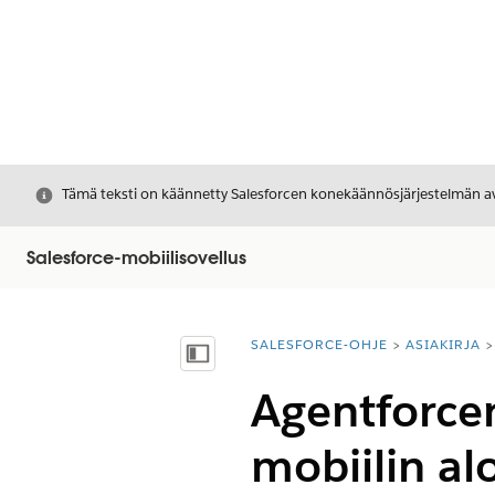
Sulje
Tämä teksti on käännetty Salesforcen konekäännösjärjestelmän avu
Salesforce-mobiilisovellus
SALESFORCE-OHJE
ASIAKIRJA
Olet tässä:
Näytä sisällysluettelo
Agentforce
mobiilin alo