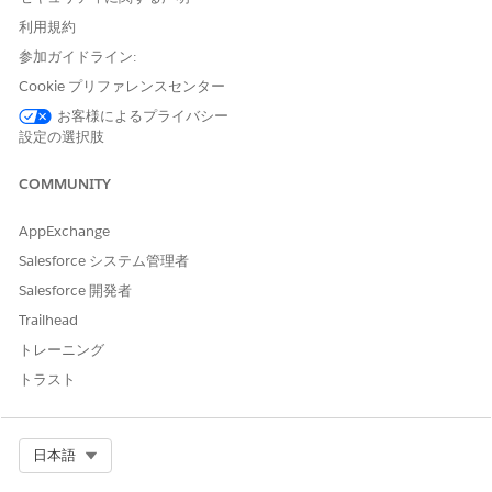
意することを確認します。
利用規約
参加ガイドライン:
Cookie プリファレンスセンター
お客様によるプライバシー
ミーティング内文字起こしでは、一部の言語がサポー
メモ
設定の選択肢
トされません。サポートされる言語の完全なリストについ
ては、次の考慮事項セクションを参照してください。
COMMUNITY
AppExchange
[
文字起こしを開始
] を選択します。AI は、接続が切断された
り画面をロックしたりしても、文字起こしを続行します。
Salesforce システム管理者
Salesforce アプリケーションから離れても、トランスクリプ
Salesforce 開発者
トは続行されます。必要に応じて、ミーティングの詳細ページ
Trailhead
の [一時停止] または [再開] ボタンを使用できます。
トレーニング
[文字起こしを停止
(Stop Transcribing
)] をクリックして、文字
起こしを終了します。
トラスト
完了したら、アプリケーションはスマートタギングを使用して
音声を区別します。名前を話者に合わせるか、元の招待に含ま
れていない参加者を手動で追加します。
Select Org
日本語