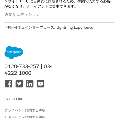
ンサイト (ECI) に自動的に同期されるため、手動で入力する必要
がなくなり、クライアントに集中できます。
必要なエディション
使用可能なインターフェース: Lightning Experience
使用可能なエディション:
Enterprise Edition、Performance
Edition、Unlimited Edition、
Agentforce 1 Sales
Edition。
この機能には、ECI(Einstein会話インサイト)と販売業者重視のモ
バイル環境が必要です。
0120-733-257 | 03-
ミーティング内文字起こしを有効にする
4222-1000
Einstein会話インサイト
が設定され、
Sales Cloud Mobile
が有
効になっていることを確認します。
[設定] ドロップダウンから [
Salesforce Go]
を選択し、
Einstein 会話インサイト機能に移動します。
[
対面ミーティング]
切り替えを有効にします。
SALESFORCE
文字起こしするミーティングの詳細ページから、[
アシスタン
トを起動
] を選択します。
プライバシーに関する声明
必須の同意ボックスをオンにして、すべての参加者が記録に同
セキュリティに関する声明