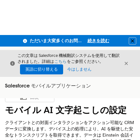
ただいま大変多くのお問い合わせをいただいており、ご連絡までにお時間を頂戴しております
続きを読む
Clo
この文章は Salesforce 機械翻訳システムを使用して翻訳
されました。詳細は
こちら
をご参照ください。
閉じる
閉じ
閉じる
英語に切り替える
今はしません
Salesforce モバイルアプリケーション
目次
目次を表示
モバイル AI 文字起こしの設定
クライアントとの対面インタラクションをアクション可能な CRM
データに変換します。デバイス上の処理により、AI を駆使した安
全なトランスクリプトを取得できます。データは Einstein 会話イ