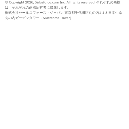
© Copyright 2026, Salesforce.com Inc. All rights reserved. それぞれの商標
は、それぞれの商標所有者に帰属します。
株式会社セールスフォース・ジャパン 東京都千代田区丸の内1-1-3 日本生命
丸の内ガーデンタワー（Salesforce Tower）
Einstein生成AIとData Cloudにアクセスできる場合
メモ
は、通話の概要、生成インサイト、セールス シグナルなど
のより高度な機能にアクセスできます。詳細については、
「
Einstein生成AI
による通話の概要」を参照してくださ
い。
[名前を割り当てた後、または話者を追加した後で、
ミーティ
ングメモを保存
します] を選択します。トランスクリプトは即
座に ECI に同期され、チームがアクセスできます。ECI を使用
してトランスクリプト データを活用する方法については、
「
Einstein 会話インサイト
」を参照してください。
ミーティングの文字起こしに関する考慮事項:
プッシュ通知を正しく機能させるには、Sales Cloud Mobile
を使用する必要があります。それ以外の場合は、Sales Cloud
Mobile で手動で行動に移動して文字起こしを開始する必要が
あります。
ミーティングが有効になっている間に文字起こしを開始する必