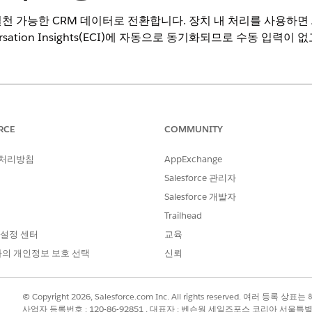
천 가능한 CRM 데이터로 전환합니다. 장치 내 처리를 사용하면 
nversation Insights(ECI)에 자동으로 동기화되므로 수동 입력
nce, Unlimited
및
Agentforce 1 Sales
Editions.
RCE
COMMUNITY
ion Insights(ECI) 및 Seller-Focused Mobile Experience
 처리방침
AppExchange
Salesforce 관리자
Salesforce 개발자
s
를 설정하고
Sales Cloud Mobile
을 활성화했는지 확인하십시오.
Go
를 선택하고 Einstein 대화 인사이트 기능으로 이동합니다.
Trailhead
 설정 센터
교육
 페이지에서
도우미 실행
을 선택합니다.
의 개인정보 보호 선택
신뢰
든 참가자가 녹음에 동의했는지 확인합니다.
 모든 언어를 지원하지 않습니다. 지원되는 언어의 전체 목록은 아래의 고
© Copyright 2026, Salesforce.com Inc. All rights reserved. 여러 등
사업자 등록번호 : 120-86-92851 , 대표자 : 벤슨웡 세일즈포스 코리아 서울특