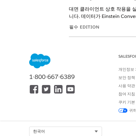
대면 클라이언트 상호 작용을 실
니다. 데이터가 Einstein Co
필수 EDITION
지원 제품: Lightning Experience
지원 제품:
Enterprise, Performa
SALESFO
이 기능에는 Einstein Conversat
개인정보
1-800-667-6389
회의 내 기록 설정:
보안 정책
사용 약관
Einstein Conversation Insight
설정 드롭다운에서
Salesforce 
참여 지침
대면 회의
토글을 설정합니다.
쿠키 기본
기록할 회의의 회의 세부 사항
귀하
필수 동의 상자를 선택하여 모
회의 내 기록은
노트
Select Org
한국어