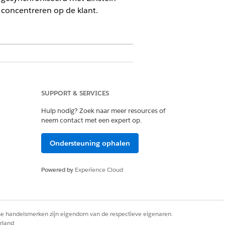
 concentreren op de klant.
 mobiele omgeving.
SUPPORT & SERVICES
Hulp nodig? Zoek naar meer resources of
neem contact met een expert op.
schakeld.
ation Insights.
Ondersteuning ophalen
tent starten
.
oord gaan om te worden vastgelegd.
Powered by
Experience Cloud
verwegingen hieronder voor de
rse handelsmerken zijn eigendom van de respectieve eigenaren.
rland