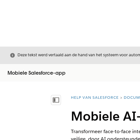
Sluiten
Deze tekst werd vertaald aan de hand van het systeem voor automa
Mobiele Salesforce-app
HELP VAN SALESFORCE
DOCUM
U bent hier:
Inhoudsopgave weergeven
Mobiele AI-
Transformeer face-to-face in
veilige, door AI ondersteund