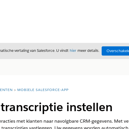
tische vertaling van Salesforce. U vindt
hier
meer details.
Overschakele
ENTEN
MOBIELE SALESFORCE-APP
transcriptie instellen
teracties met klanten naar navolgbare CRM-gegevens. Met ve
e transcripties vastleggen. Uw gegevens worden automatisch