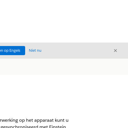
Sluite
n op Engels
Niet nu
Sluiten
rwerking op het apparaat kunt u
 gesynchroniseerd met Einstein