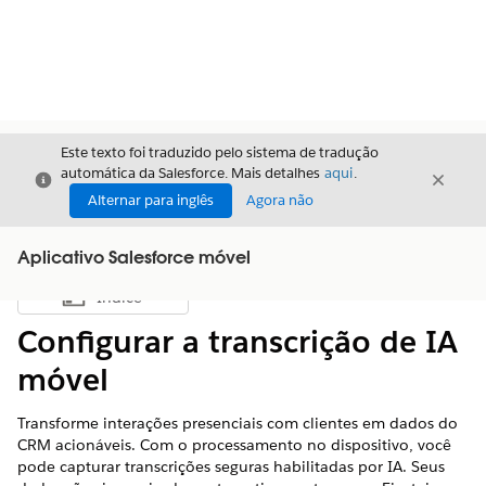
Este texto foi traduzido pelo sistema de tradução
automática da Salesforce. Mais detalhes
aqui
.
Fechar
Fecha
Fechar
Alternar para inglês
Agora não
Aplicativo Salesforce móvel
Índice
Mostrar índice
Configurar a transcrição de IA
móvel
Transforme interações presenciais com clientes em dados do
CRM acionáveis. Com o processamento no dispositivo, você
pode capturar transcrições seguras habilitadas por IA. Seus