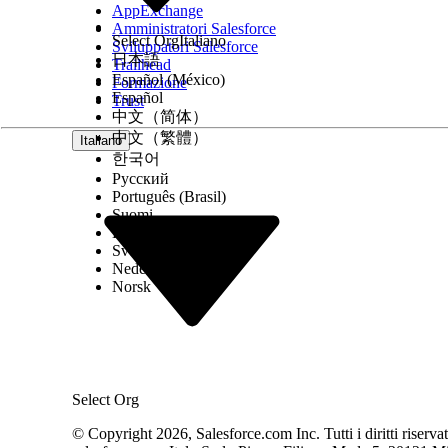
ed eventi) senza uscire dalla pagina corrente.
AppExchange
Amministratori Salesforce
AppExchange
Select Org
Italiano
Sviluppatori Salesforce
Marketplace e piattaforma di condivisione di Sa
日本語
Trailhead
sul marketplace per la distribuzione, inclusi c
Español (México)
Formazione
estendere le funzionalità della piattaforma se
Español
Trust
中文（简体）
Articolo
Un articolo in Salesforce Knowledge è un conte
中文（繁體）
Italiano
risposte. Gli articoli possono assumere varie 
한국어
problemi o documentazione di assistenza detta
Русский
Português (Brasil)
Le aziende utilizzano Salesforce Knowledge per g
Suomi
modifica alla pubblicazione e all'archiviazione.
Dansk
direttamente questi articoli ai casi di assistenz
Svenska
Nederlands
C
Norsk
Caso
Un record Salesforce che tiene traccia del prob
Casi per gestire le comunicazioni, impostare le
cronologica di email, note e modifiche dello s
Select Org
Referente
I referenti vengono utilizzati per memorizzare 
© Copyright 2026, Salesforce.com Inc. Tutti i diritti riservati.
esempio il nome, l'indirizzo email, il numero di 