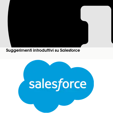
Glossario Salesforc
Questo glossario definisce i termini che compaiono
A
Account
Suggerimenti introduttivi su Salesforce
Un account è un'azienda o un consumatore di c
Un account aziendale è un'azienda di cui si des
sulle singole persone.
Attività
Un evento, un'operazione, una chiamata registra
imminenti e visualizzare una cronologia delle a
tiene traccia esattamente di quando e come gli u
possono essere eseguite da persone o da flussi
Componente aggiuntivo
Le licenze aggiuntive estendono la funzionalità
estendere il limite della propria organizzazione