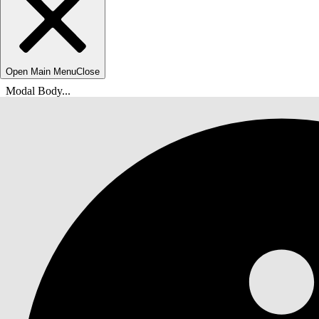
Open Main Menu
Close
Modal Body...
Ti trovi qui:
Guida di Salesforce
Documenti
Suggerimenti introduttivi su Salesforce