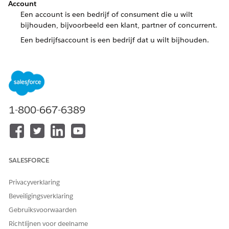
Account
Een account is een bedrijf of consument die u wilt
bijhouden, bijvoorbeeld een klant, partner of concurrent.
Een bedrijfsaccount is een bedrijf dat u wilt bijhouden.
Persoonsaccounts zijn ontworpen om informatie over
afzonderlijke mensen op te slaan.
Activiteit
Een event, een taak, een gesprek dat u hebt vastgelegd, of
een e-mailbericht dat u hebt verzonden. Bekijk activiteiten
1-800-667-6389
om aanstaande takenitems bij te houden en een
activiteithistorie van eerdere interacties weer te geven. In
sommige set-ups houdt de veldhistorie precies bij
wanneer en hoe gebruikers specifieke details van een
activiteitsrecord wijzigen. Vergeet niet dat activiteiten
SALESFORCE
kunnen worden uitgevoerd door mensen of
geautomatiseerde werkstromen.
Privacyverklaring
Uitbreiding
Beveiligingsverklaring
Licenties voor invoegtoepassingen breiden de
Gebruiksvoorwaarden
functionaliteit uit op organisatieniveau. Een voorbeeld is
Richtlijnen voor deelname
de aankoop van meer API-verzoeken om de limiet van uw