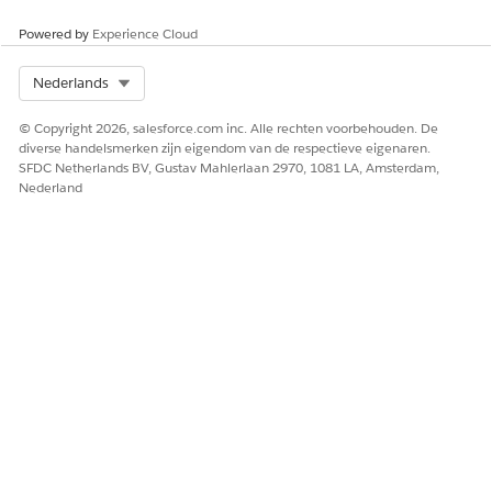
platformmogelijkheden en maakt aangepaste reacties op
systeemevents zoals triggers, API-verzoeken en UI-
Powered by
Experience Cloud
interacties mogelijk.
Select Org
Nederlands
App
Een Salesforce-app is een beheerde verzameling
© Copyright 2026, salesforce.com inc. Alle rechten voorbehouden. De
tabbladen en tools die zijn ontworpen voor een specifieke
diverse handelsmerken zijn eigendom van de respectieve eigenaren.
werkstroom (zoals Sales, Service of Marketing). Apps
SFDC Netherlands BV, Gustav Mahlerlaan 2970, 1081 LA, Amsterdam,
hebben een aangepaste navigatiebalk om objecten zoals
Nederland
leads of cases te vinden.
In Salesforce hebben apps een gedeelde database en
slaan ze geen afzonderlijke gegevens op. Een
contactpersoonsrecord blijft hetzelfde, ongeacht of u deze
weergeeft in de app Sales of Service. Wisselen van app
wijzigt alleen de weergave of de zichtbare tabbladen in
uw bovenste navigatie.
Appstarter
De centrale navigatiehub in Salesforce, die wordt
voorgesteld door een 3x3-rasterpictogram in de
linkerbovenhoek. Het biedt één locatie voor het zoeken
naar en schakelen tussen beschikbare standaard-,