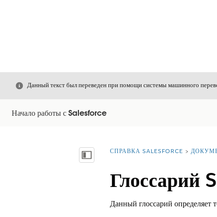
Закрыть
Данный текст был переведен при помощи системы машинного перево
Начало работы с Salesforce
СПРАВКА SALESFORCE
ДОКУМ
Вы находитесь здесь:
Показать содержание
Глоссарий S
Данный глоссарий определяет т