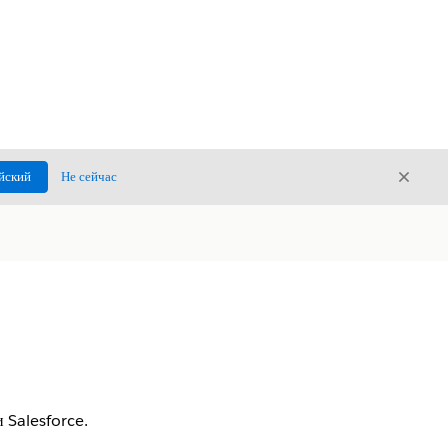
Закры
йский
Не сейчас
Закрыт
 Salesforce.