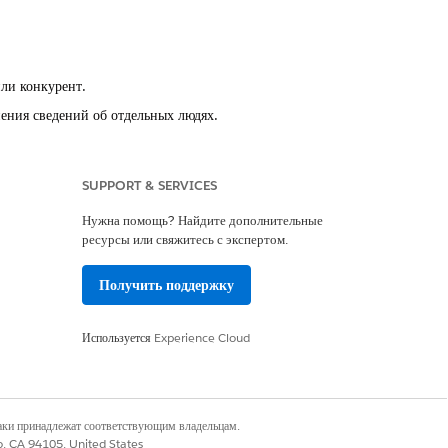
ли конкурент.
ения сведений об отдельных людях.
осмотрите действия для отслеживания
SUPPORT & SERVICES
ках журнал поля отслеживает точное время
могут выполняться людьми или
Нужна помощь? Найдите дополнительные
ресурсы или свяжитесь с экспертом.
Получить поддержку
ьных запросов API для расширения
Используется
Experience Cloud
. Данная роль администратора Salesforce
дминистратора, имеют полномочия
ставлять административные привилегии
наки принадлежат соответствующим владельцам.
co, CA 94105, United States