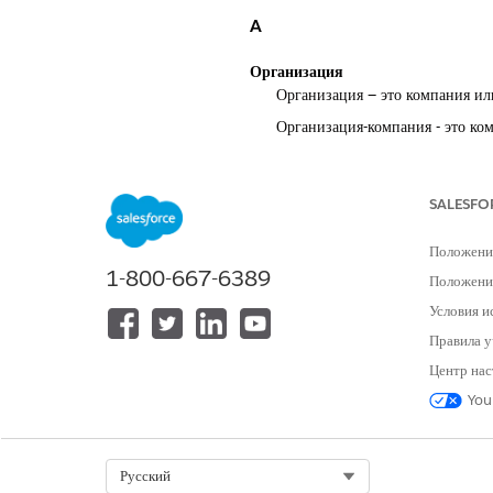
A
Организация
Организация — это компания ил
Организация-компания - это ко
Activity
Событие, задача, вызов, зареги
SALESFO
будущих элементов задач и про
и способ изменения пользовате
Положени
автоматическими бизнес-прави
1-800-667-6389
Положение
Дополнительный компонент
Условия и
Дополнительные лицензии расш
лимитов организации.
Правила у
Центр нас
Администратор (Salesforce Admi
Один или несколько отдельных 
You
отличается от профиля «Систем
администратора. Хотя многие а
посредством настраиваемых пр
Select Org
Русский