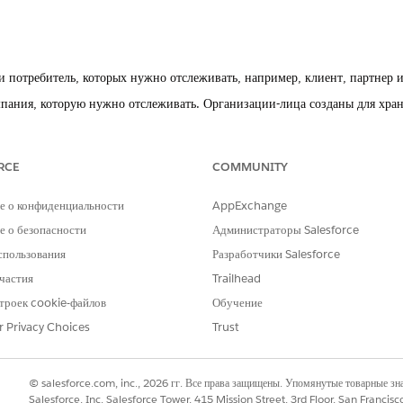
и потребитель, которых нужно отслеживать, например, клиент, партнер и
мпания, которую нужно отслеживать. Организации-лица созданы для хран
стрированные пользователем, или отправленное сообщение эл. почты. Пр
RCE
COMMUNITY
смотра журнала действий прошлых взаимодействий. В некоторых настрой
лями определенных сведений в записи действия. Помните, что действия 
е о конфиденциальности
AppExchange
лами.
 о безопасности
Администраторы Salesforce
спользования
Разработчики Salesforce
иряют функции на уровне организации. Например, покупка дополнител
частия
Trailhead
троек cookie-файлов
Обучение
n)
лиц в вашей компании, которые могут настроить и настроить Salesforce
r Privacy Choices
Trust
ный администратор». Пользователи, назначенные профилю системного а
дминистраторы используют стандартный профиль, компании могут предо
офилей с разными уровнями полномочий.
© salesforce.com, inc., 2026 гг. Все права защищены. Упомянутые товарные з
Salesforce, Inc. Salesforce Tower, 415 Mission Street, 3rd Floor, San Francis