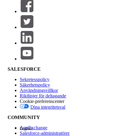
Filter (0)
VÄLJ FILTER
Lägg till
Produktområde
Funktionspåverkan
SALESFORCE
Sekretesspolicy
Säkerhetspolicy
Användningsvillkor
Riktlinjer för deltagande
Cookie-preferenscenter
Dina integritetsval
Version
COMMUNITY
AppExchange
English
Salesforce-administratörer