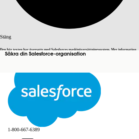
Sök
Stäng
Den här texten har översatts med Salesforces maskinöversättningssystem. Mer information
Säkra din Salesforce-organisation
Byt till engelska
Inte nu
här
.
Stäng
Stäng
1-800-667-6389