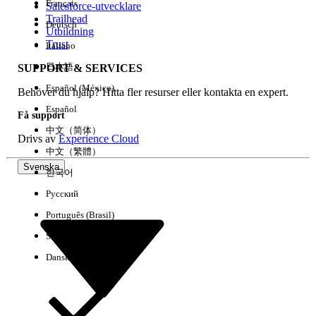
Français
Salesforce-utvecklare
Trailhead
Deutsch
Händelse
Utbildning
Trust
Italiano
日本語
SUPPORT & SERVICES
Español (México)
Behöver du hjälp? Hitta fler resurser eller kontakta en expert.
Rensa alla
Klart
Español
Få support
中文（简体）
Drivs av
Experience Cloud
中文（繁體）
Svenska
한국어
Русский
Português (Brasil)
Suomi
Dansk
Inga resultat