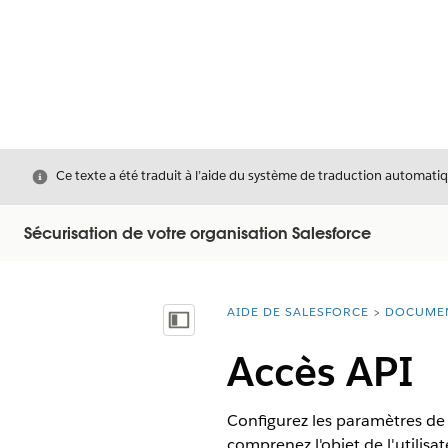
Fermer
Ce texte a été traduit à l’aide du système de traduction automatiq
Sécurisation de votre organisation Salesforce
AIDE DE SALESFORCE
DOCUME
Vous êtes ici :
Afficher la table des matières
Accès API
Configurez les paramètres de s
comprenez l'objet de l'utilisat