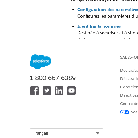
Configuration des paramètres 
Configurez les paramètres d'un
Identifiants nommés
Destinée à sécuriser et à simp
de terminaison d'appel et ses
authentifiés, spécifiez un id
Utilisateur d'intégration de l
SALESFO
L'utilisateur de l'intégration
intègre des fonctionnalités à 
Déclarati
données dans différentes prop
1-800-667-6389
Déclaratio
Conditions
Directive
Centre de
CET ARTICLE A-T-IL RÉSOLU VOT
Dites-nous ce que nous pouvons 
Vos
Select Org
Français