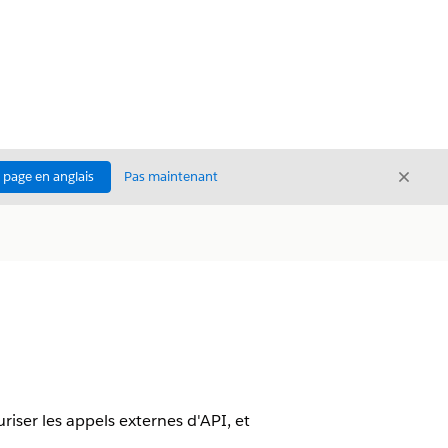
Ferme
a page en anglais
Pas maintenant
Fermer
riser les appels externes d'API, et