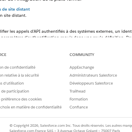
de site distant
 site distant.
lifier les appels d'API authentifiés à des systèmes externes, un iden
 paramètres d'authentification requis dans une seule définition. Pou
entifiant nommé en tant que point de terminaison de l'appel externe
a plate-forme
RCE
COMMUNITY
 de la plate-forme, parfois appelé Utilisateur système, est un utilisa
travers Salesforce. Cet utilisateur permet aux applications Salesfor
on de confidentialité
AppExchange
riétés.
n relative à la sécurité
Administrateurs Salesforce
 d’utilisation
Développeurs Salesforce
s de participation
Trailhead
 préférence des cookies
Formation
RE PROBLÈME ?
améliorer !
 choix en matière de confidentialité
Confiance
© Copyright 2026, Salesforce.com Inc. Tous droits réservés. Les autres marqu
Salesforce.com France SAS – 3 Avenue Octave Gréard – 75007 Paris