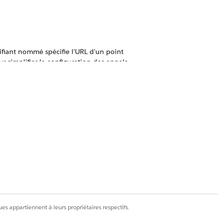
tifiant nommé spécifie l'URL d'un point
r simplifier la configuration des appels
.
teur interne, d'API uniquement, qui
ce d'accéder en toute sécurité aux
Oui
Non
es appartiennent à leurs propriétaires respectifs.