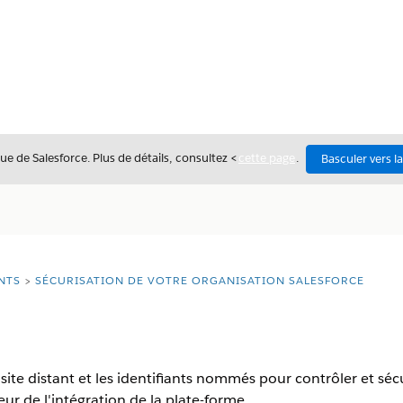
ue de Salesforce. Plus de détails, consultez <
cette page
.
Basculer vers l
NTS
SÉCURISATION DE VOTRE ORGANISATION SALESFORCE
ite distant et les identifiants nommés pour contrôler et sécu
eur de l'intégration de la plate-forme.