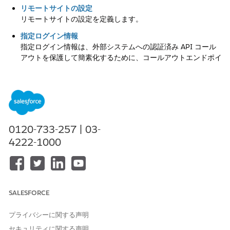
リモートサイトの設定
リモートサイトの設定を定義します。
指定ログイン情報
指定ログイン情報は、外部システムへの認証済み API コール
アウトを保護して簡素化するために、コールアウトエンドポイ
ントの URL とその必須認証パラメーターを 1 つの定義で指定
します。Apexコードを合理化し、認証済みのコールアウトの
設定を簡略化するには、コールアウトエンドポイントとして指
定ログイン情報を指定します。
プラットフォームインテグレーションユーザー
0120-733-257 | 03-
プラットフォームインテグレーションユーザー (システムユー
ザーとも呼ばれる) は、Salesforce 全体の機能を統合する API
4222-1000
限定内部ユーザーです。このユーザーを使用すると、
Salesforce アプリケーションはさまざまなプロパティのデー
タに安全にアクセスできます。
SALESFORCE
プライバシーに関する声明
この記事で問題は解決されましたか?
セキュリティに関する声明