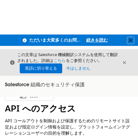
ただいま大変多くのお問い合わせをいただいており、ご連絡までにお時間を頂戴しております
続きを読む
Clo
この文章は Salesforce 機械翻訳システムを使用して翻訳
されました。詳細は
こちら
をご参照ください。
閉じる
閉じ
閉じる
英語に切り替える
今はしません
Salesforce 組織のセキュリティ保護
目次
目次を表示
API へのアクセス
API コールアウトを制御および保護するためのリモートサイト設
定および指定ログイン情報を設定し、プラットフォームインテグ
レーションユーザーの目的を理解します。