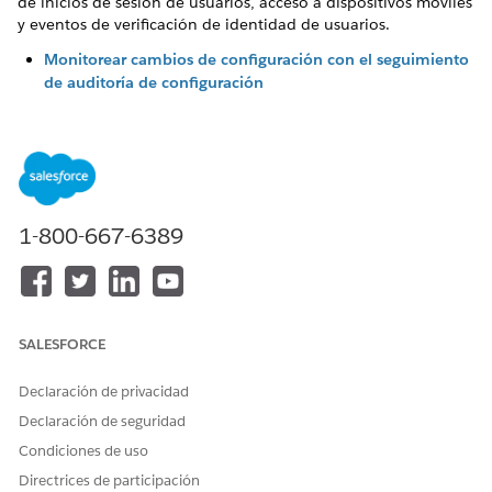
de inicios de sesión de usuarios, acceso a dispositivos móviles
y eventos de verificación de identidad de usuarios.
Monitorear cambios de configuración con el seguimiento
de auditoría de configuración
Seguimiento de auditoría de configuración realiza un
seguimiento de los cambios de configuración recientes
que usted y otros administradores realizaron. Seguimiento
de auditoría es especialmente útil cuando hay varios
administradores.
1-800-667-6389
Monitorear el historial de inicios de sesión
Como administrador, puede monitorear todos los intentos
de iniciar sesión en Salesforce y en sus sitios de
Experience Cloud. La página Historial de inicio de sesión
muestra hasta 20.000 registros de inicios de sesión de
SALESFORCE
usuario de los últimos 6 meses. Para ver más registros,
descargue la información a un archivo CSV o GZIP.
Declaración de privacidad
Monitorear el historial de verificación de identidad
Declaración de seguridad
Utilice el Historial de verificación de identidad para
Condiciones de uso
monitorear y auditar hasta 20.000 registros de los
intentos de verificación de identidad de los usuarios de su
Directrices de participación