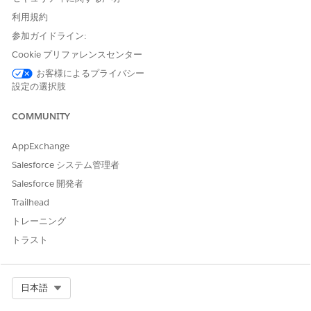
ユーザーによる ID の検証方法の確認
利用規約
誰がどの ID 検証方法を使用しているかを確認するには、ユー
参加ガイドライン:
ザーのリストビューをカスタマイズするか、ID 検証方法レポ
Cookie プリファレンスセンター
ートを作成します。カスタムレポートを使用して、組織または
Experience Cloud サイトの ID 検証動作のパターンを見つけ
お客様によるプライバシー
ます。
設定の選択肢
項目履歴管理
COMMUNITY
誰がいつ何を変更したかの監査履歴を維持するには、項目履歴
管理を使用します。追跡する標準オブジェクト項目とカスタム
AppExchange
オブジェクト項目を選択します。
Salesforce システム管理者
デバッグログの監視
Salesforce 開発者
開発者コンソールまたは [設定] でユーザー、Apex クラス、お
Trailhead
よび Apex トリガーのログをトリガーするように追跡フラグを
設定します。結果のログを監視して、組織の問題を診断しま
トレーニング
す。
トラスト
モバイルデバイス追跡
モバイルデバイス追跡によって、データセキュリティの制御を
強化できます。どのモバイルデバイスが Salesforce 組織にア
Select Org
日本語
クセスしているかを追跡して監視できます。紛失したデバイス