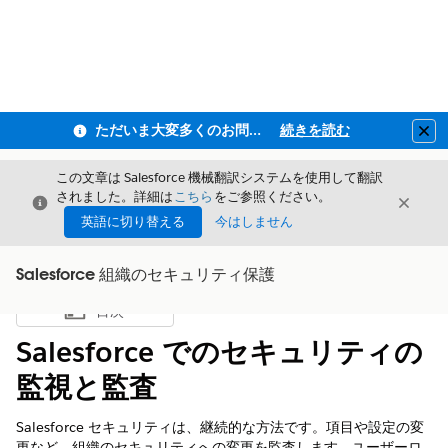
ただいま大変多くのお問い合わせをいただいており、ご連絡までにお時間を頂戴しております
続きを読む
Clo
この文章は Salesforce 機械翻訳システムを使用して翻訳
されました。詳細は
こちら
をご参照ください。
閉じる
閉じ
閉じる
英語に切り替える
今はしません
Salesforce 組織のセキュリティ保護
目次
目次を表示
Salesforce でのセキュリティの
監視と監査
Salesforce セキュリティは、継続的な方法です。項目や設定の変
更など、組織のセキュリティへの変更を監査します。ユーザーロ