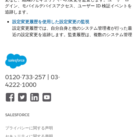
グイン、モバイルデバイスアクセス、ユーザー ID 検証イベントを
追跡します。
設定変更履歴を使用した設定変更の監視
設定変更履歴では、自分自身と他のシステム管理者が行った最
近の設定変更を追跡します。監査履歴は、複数のシステム管理
者がいる場合に特に役立ちます。
ログイン履歴の監視
システム管理者は、Salesforce および Experience Cloud サ
イトへのログイン試行をすべて監視できます。[ログイン履歴]
ページには、過去 6 か月間のユーザーログインのレコードが
0120-733-257 | 03-
最大 20,000 件まで表示されます。さらにレコードを表示す
るには、CSV または GZIP ファイルに情報をダウンロードしま
4222-1000
す。
Monitor Identity Verification History (ID 検証履歴の監視)
ID 検証履歴を使用して、過去 6 か月の組織ユーザーの ID 検
証試行のレコードを最大 20,000 件まで監視および監査しま
SALESFORCE
す。たとえば、多要素認証 (MFA) 時に ID の証明としてユーザ
ーが時間ベースのワンタイムパスワード (TOTP) を正しく入力
プライバシーに関する声明
すると、その情報が ID 検証履歴に記録されます。
セキュリティに関する声明