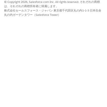
または盗難にあったデバイスからのアクセスを取り消すことが
© Copyright 2026, Salesforce.com Inc. All rights reserved. それぞれの商標
できます。また、組織へのデバイスのアクセス方法を定義する
は、それぞれの商標所有者に帰属します。
株式会社セールスフォース・ジャパン 東京都千代田区丸の内1-1-3 日本生命
プロセスおよびポリシーを作成することもできます。たとえ
丸の内ガーデンタワー（Salesforce Tower）
ば、ログインを承認する前にデバイスからの承認要求を必要と
することができます。
この記事で問題は解決されましたか?
ご意見をお待ちしております。
はい
いいえ