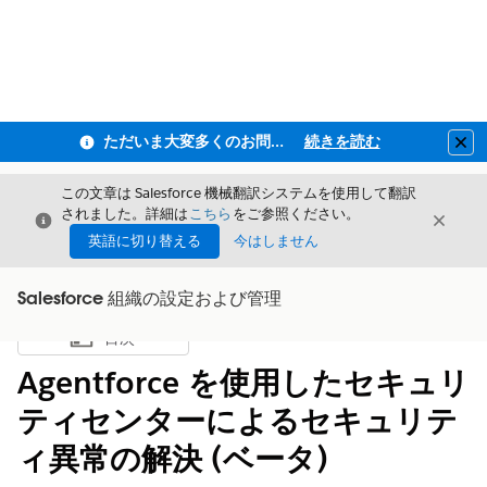
ただいま大変多くのお問い合わせをいただいており、ご連絡までにお時間を頂戴しております
続きを読む
Clo
この文章は Salesforce 機械翻訳システムを使用して翻訳
されました。詳細は
こちら
をご参照ください。
閉じる
閉じ
閉じる
英語に切り替える
今はしません
Salesforce 組織の設定および管理
目次
目次を表示
Agentforce を使用したセキュリ
ティセンターによるセキュリテ
ィ異常の解決 (ベータ)