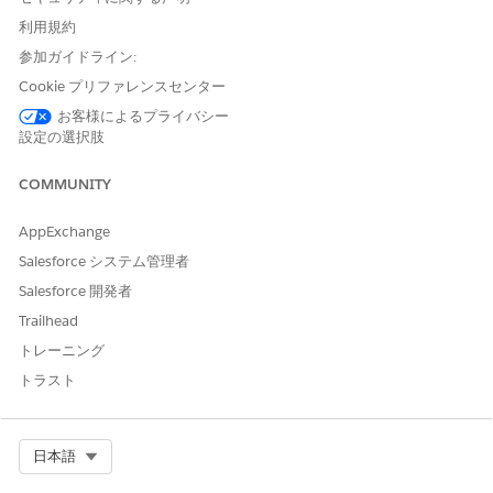
されます。このパイロットサービスまたはベータサービスは、
お客様ご自身の裁量でご利用ください。
利用規約
参加ガイドライン:
セキュリティセンター設定の [調査] タブには、組織内の新規調
Cookie プリファレンスセンター
査、進行中の調査、解決済みの調査の概要が視覚的に表示されま
お客様によるプライバシー
す。[Average Resolution (平均解決時間)] 値には、インシデント
設定の選択肢
の平均解決時間と、その値のトレンド (過去 30 日間の平均よりも
短いか長いか) に関する詳細が表示されます。計算は、少なくとも
COMMUNITY
60 日間のデータが使用可能になった後にのみ表示されます。
AppExchange
Salesforce システム管理者
Salesforce 開発者
Trailhead
トレーニング
調査カードをクリックすると、以下を含むワークスペースが開き
トラスト
ます。
Summary (概要) – 発生したイベント監視インシデントの種
別、影響を受けたインスタンス、調査 ID、リスクスコアなど
Select Org
日本語
の詳細。100 点満点でスコアリングされるリスクカテゴリに