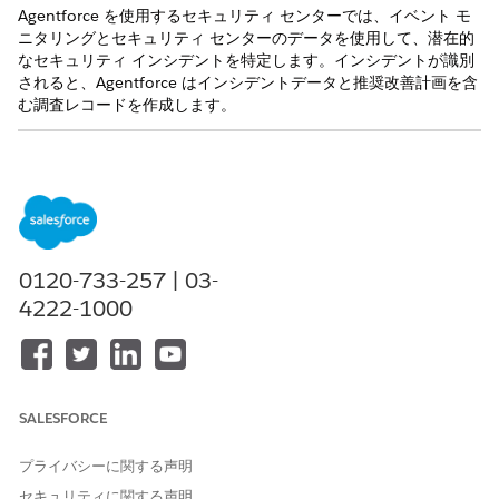
Agentforce を使用するセキュリティ センターでは、イベント モ
ニタリングとセキュリティ センターのデータを使用して、潜在的
なセキュリティ インシデントを特定します。インシデントが識別
されると、Agentforce はインシデントデータと推奨改善計画を含
む調査レコードを作成します。
使用可能なインターフェース: Lightning Experience
使用可能なエディション: Security Center アドオンライセンス
が付属する
Enterprise
Edition、
Performance
Edition、およ
び
Unlimited
Edition。
無料で使用可能なエディション:
Developer
Edition
0120-733-257 | 03-
4222-1000
セキュリティエージェントはパイロットサービスまたはベ
メモ
SALESFORCE
ータサービスであり、お客様が実行した場合は Agreements -
Salesforce.com のベータサービス条件、書面の場合は統合パ
プライバシーに関する声明
イロット契約、および商品条件ディレクトリの適用条件が適用
セキュリティに関する声明