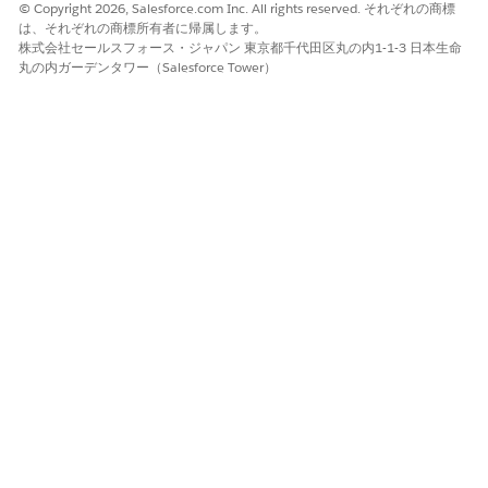
は、低リスク (0 ～ 49)、中リスク (50 ～ 74)、高リスク (75
© Copyright 2026, Salesforce.com Inc. All rights reserved. それぞれの商標
は、それぞれの商標所有者に帰属します。
～ 100) の 3 つがあります。
株式会社セールスフォース・ジャパン 東京都千代田区丸の内1-1-3 日本生命
検出された異常 – 次の 24 時間以内の同じユーザーセッショ
丸の内ガーデンタワー（Salesforce Tower）
ンまたはユーザー活動からの関連異常。
Incident Timeline (インシデントタイムライン) – 異常が検出
される前、検出中、検出後に何が起きたか。
改善計画 – インシデントを解決するためのカスタムのステッ
プごとの計画。これらの計画では、差し迫った脅威を封じ込
め、セキュリティギャップを埋めるために最も重要なアクショ
ンに優先順位を付けるための標準化されたガイダンスが提供さ
れます。