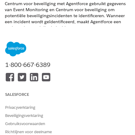
Centrum voor beveiliging met Agentforce gebruikt gegevens
van Event Monitoring en Centrum voor beveiliging om
potentiële beveiligingsincidenten te identificeren. Wanneer
een incident wordt geïdentificeerd, maakt Agentforce een
onderzoeksrecord die de incidentgegevens en een
voorgesteld herstelplan bevat.
Beschikbaar in: Lightning Experience
Beschikbaar in:
Enterprise
,
Performance
en
Unlimited
Edition met de uitbreidingslicentie Centrum voor
1-800-667-6389
beveiliging.
Gratis beschikbaar in:
Developer
Edition
SALESFORCE
Privacyverklaring
Beveiligingsagent is een proef- of bètaservice
OPMERKING
Beveiligingsverklaring
die valt onder de Voorwaarden voor bètaservices bij
Gebruiksvoorwaarden
Overeenkomsten - Salesforce.com of een schriftelijke
Richtlijnen voor deelname
gecombineerde proefovereenkomst indien uitgevoerd door