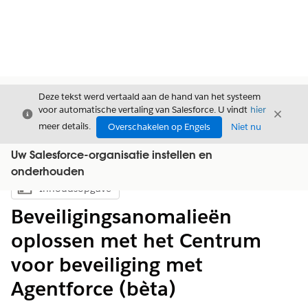
Deze tekst werd vertaald aan de hand van het systeem
voor automatische vertaling van Salesforce. U vindt
hier
Sluiten
Sluite
Sluiten
meer details.
Overschakelen op Engels
Niet nu
Uw Salesforce-organisatie instellen en
onderhouden
Inhoudsopgave
Inhoudsopgave weergeven
Beveiligingsanomalieën
oplossen met het Centrum
voor beveiliging met
Agentforce (bèta)