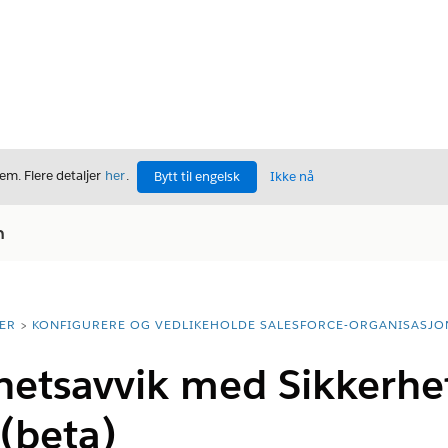
m. Flere detaljer
her
.
Bytt til engelsk
Ikke nå
n
ER
KONFIGURERE OG VEDLIKEHOLDE SALESFORCE-ORGANISASJO
rhetsavvik med Sikkerh
(beta)