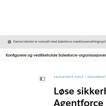
Avslutt
Denne teksten er oversatt med Salesforce maskinoversettingssyste
Konfigurere og vedlikeholde Salesforce-organisasjone
SALESFORCE HJELP
DOKUMENT
Du er her:
Vis innholdsfortegnelse
Løse sikke
Agentforce 