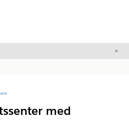
Avslut
Avslutt
NEN
etssenter med