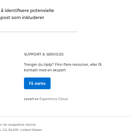
 identifisere potensielle
spost som inkluderer
SUPPORT & SERVICES
Trenger du hjelp? Finn flere ressurser, eller få
kontakt med en ekspert.
 i Avtaler - Salesforce.com eller en
uktvilkår. Bruk av denne pilot- eller
Få støtte
Levert av
Experience Cloud
ående og løste undersøkelser i
sesløsningstid og hvordan denne
en vises først etter at minst 60
r de respektive eierne.
co, CA 94105, United States