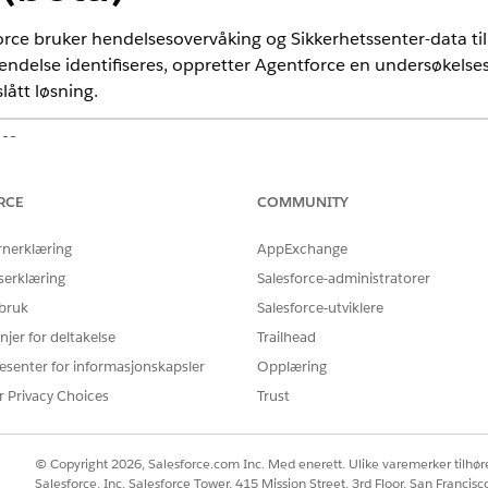
ce bruker hendelsesovervåking og Sikkerhetssenter-data til å
endelse identifiseres, oppretter Agentforce en undersøkelse
ått løsning.
nce
mance
og
Unlimited
Edition med tilleggslisensen Security Center.
RCE
COMMUNITY
ition
rnerklæring
AppExchange
serklæring
Salesforce-administratorer
r en pilot- eller betatjeneste som er underlagt betatjenestevilkårene
vtale hvis den utføres av kunden, og gjeldende vilkår i katalogen Prod
 bruk
Salesforce-utviklere
ns eget valg.
njer for deltakelse
Trailhead
esenter for informasjonskapsler
Opplæring
tssenter-oppsettet gir en visuell oversikt over alle nye, påg
r Privacy Choices
Trust
nnomsnittlig løsning gir detaljer om gjennomsnittlig hendel
er lengre enn det forrige 30-dagers gjennomsnittet. Beregning
.
© Copyright 2026, Salesforce.com Inc. Med enerett. Ulike varemerker tilhøre
Salesforce, Inc. Salesforce Tower, 415 Mission Street, 3rd Floor, San Francis