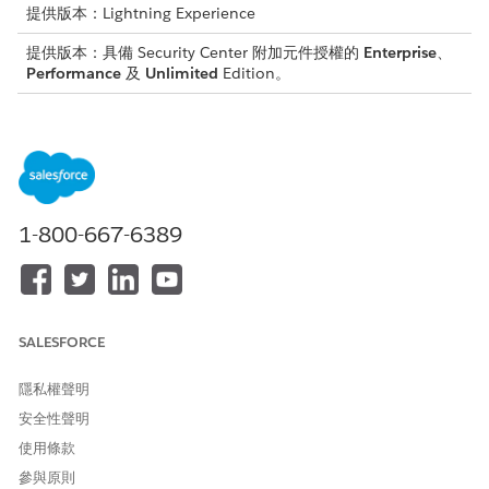
提供版本：Lightning Experience
提供版本：具備 Security Center 附加元件授權的
Enterprise
、
Performance
及
Unlimited
Edition。
下列版本免費提供:
Developer
Edition
1-800-667-6389
Security Agent 是試用版或 Beta 版服務,受「協議中的
備註
Beta 版服務條款 - Salesforce.com」約束,如果客戶執行,則受
「簽署的統一試用版協議」的約束,以及「產品條款目錄」中的適
用條款。此試用版或 Beta 版服務可由客戶自行決定使用。
SALESFORCE
您 Security Center 設定的「調查」索引標籤提供您組織中每個新
隱私權聲明
的、進行中和已解決調查的視覺概觀。「平均解決率」值提供平均
事件解決時間的詳細資料,以及該值的趨勢分析方式:短於或長於前
安全性聲明
30 天平均值。計算只會在至少 60 天的資料可用後顯示。
使用條款
參與原則