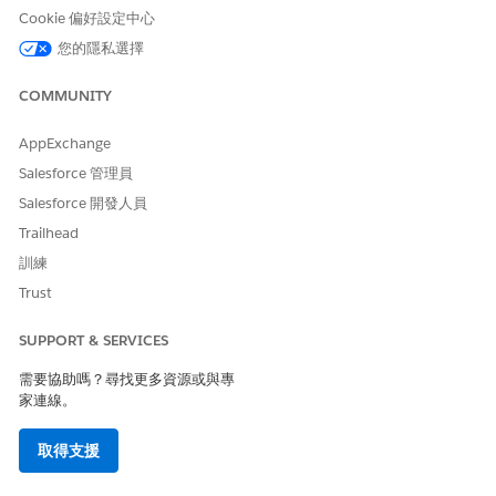
Cookie 偏好設定中心
您的隱私選擇
COMMUNITY
按一下調查卡片以開啟包含:
AppExchange
摘要 – 詳細資料,例如發生的「事件監視」事件類型、受影響的
Salesforce 管理員
例項、調查識別碼和風險分數。100 個評分中有三個風險種類:
Salesforce 開發人員
低風險 (0-49)、中風險 (50-74) 和高風險 (75-100)。
偵測到的異常 – 來自在接下來 24 小時內相同使用者工作階段
Trailhead
或使用者活動的相關異常。
訓練
事件時程表 – 偵測到異常之前、期間和之後發生的情況。
Trust
補救措施計畫 – 用於解決事件的自訂逐步計畫。這些計畫提供
標準化指引,以協助您控制立即的威脅,並排定最關鍵動作的優先
SUPPORT & SERVICES
順序,以填補安全性缺口。
需要協助嗎？尋找更多資源或與專
家連線。
取得支援