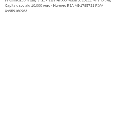
salesforce.com Italy S.r.l., Piazza Filippo Meda 5, 20121 Milano (MI)
Capitale sociale 10.000 euro - Numero REA MI-1785731 P.IVA
04959160963