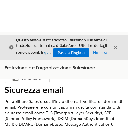
Questo testo è stato tradotto utilizzando il sistema di
traduzione automatica di Salesforce. Ulteriori dettagli
Chiudi
Chiud
Chiudi
sono disponibili
qui
.
Passa all'inglese
Non ora
Protezione dell'organizzazione Salesforce
Sommario
Mostra sommario
Sicurezza email
Per abilitare Salesforce all'invio di email, verificare i domini di
email. Proteggere le comunicazioni in uscita con standard di
sicurezza email come TLS (Transport Layer Security), SPF
(Sender Policy Framework), DKIM (DomainKeys Identified
Mail) e DMARC (Domain-based Message Authentication).