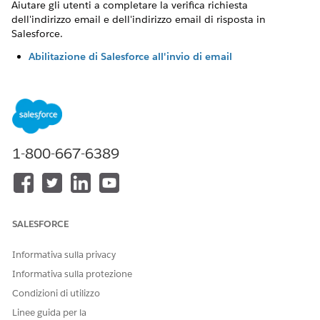
Aiutare gli utenti a completare la verifica richiesta
dell'indirizzo email e dell'indirizzo email di risposta in
Salesforce.
Abilitazione di Salesforce all'invio di email
Prima che Salesforce possa inviare email per conto degli
utenti, è necessaria la verifica a livello di dominio e a
livello di utente. Gli amministratori Salesforce verificano i
domini di cui si è titolari e gli utenti verificano gli indirizzi
email e restituiscono gli indirizzi email.
1-800-667-6389
Meccanismi di sicurezza delle email
Salesforce supporta diversi meccanismi di sicurezza email:
Transaction Layer Security (TLS), Sender Policy Framework
(SPF), DomainKeys Identified Mail (DKIM) e Domain-based
Message Authentication, Reporting and Conformance
SALESFORCE
(DMARC). Ogni meccanismo protegge diversi aspetti di un
messaggio email.
Informativa sulla privacy
Domini di email autorizzati
Informativa sulla protezione
Per inviare email per conto degli utenti, Salesforce
Condizioni di utilizzo
richiede che si verifichi la proprietà dei domini di email. Si
Linee guida per la
consiglia di impostare DomainKeys Identified Mail (DKIM)