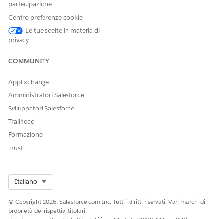
partecipazione
per soddisfare questo requisito. Se non è possibile
impostare chiavi DKIM, verificare di essere titolari di un
Centro preferenze cookie
dominio tramite un dominio email autorizzato.
Le tue scelte in materia di
privacy
Verifica indirizzo email utente
Gli utenti non possono inviare email in uscita da
COMMUNITY
Salesforce finché non vengono verificati l'indirizzo email
Salesforce e l'indirizzo email di reso. Di seguito viene
AppExchange
descritto come identificare gli utenti con indirizzi email
non verificati e aiutarli a completare questo passaggio
Amministratori Salesforce
obbligatorio.
Sviluppatori Salesforce
Trailhead
Formazione
Trust
QUESTO ARTICOLO HA RISOLTO IL PROBLEMA?
Facci sapere, così possiamo migliorare!
Select Org
Sì
No
Italiano
© Copyright 2026, Salesforce.com Inc. Tutti i diritti riservati. Vari marchi di
proprietà dei rispettivi titolari.